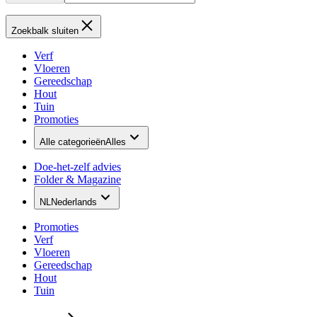
Zoekbalk sluiten
Verf
Vloeren
Gereedschap
Hout
Tuin
Promoties
Alle categorieën
Alles
Doe-het-zelf advies
Folder & Magazine
NL
Nederlands
Promoties
Verf
Vloeren
Gereedschap
Hout
Tuin