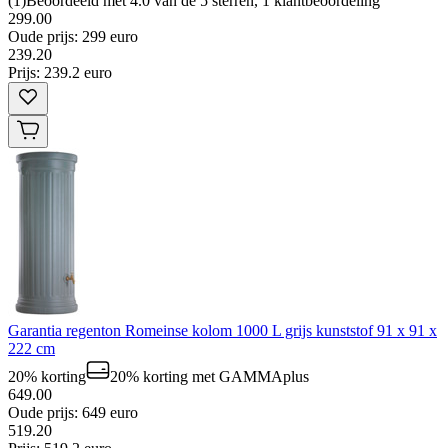
(
1
)
Beoordeeld met 4.0 van de 5 sterren, 1 klantbeoordeling
299.00
Oude prijs: 299 euro
239
.
20
Prijs: 239.2 euro
Garantia regenton Romeinse kolom 1000 L grijs kunststof 91 x 91 x
222 cm
20% korting
20% korting
met GAMMAplus
649.00
Oude prijs: 649 euro
519
.
20