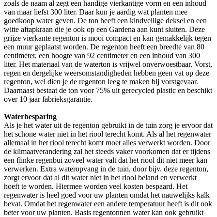
zoals de naam al zegt een handige vierkantige vorm en een inhoud
van maar liefst 300 liter. Daar kun je aardig wat planten mee
goedkoop water geven. De ton heeft een kindveilige deksel en een
witte aftapkraan die je ook op een Gardena aan kunt sluiten. Deze
grijze vierkante regenton is mooi compact en kan gemakkelijk tegen
een muur geplaatst worden. De regenton heeft een breedte van 80
centimeter, een hoogte van 92 centimeter en een inhoud van 300
liter. Het materiaal van de waterton is vrijwel onverwoestbaar. Vorst,
regen en dergelijke weersomstandigheden hebben geen vat op deze
regenton, wel dien je de regenton leeg te maken bij vorstgevaar.
Daarnaast bestaat de ton voor 75% uit gerecycled plastic en beschikt
over 10 jaar fabrieksgarantie.
Waterbesparing
Als je het water uit de regenton gebruikt in de tuin zorg je ervoor dat
het schone water niet in het riool terecht komt. Als al het regenwater
allemaal in het riool terecht komt moet alles verwerkt worden. Door
de klimaatverandering zal het steeds vaker voorkomen dat er tijdens
een flinke regenbui zoveel water valt dat het riool dit niet meer kan
verwerken. Extra wateropvang in de tuin, door bijv. deze regenton,
zorgt ervoor dat al dit water niet in het riool beland en verwerkt
hoeft te worden. Hiermee worden veel kosten bespaard. Het
regenwater is heel goed voor uw planten omdat het nauwelijks kalk
bevat. Omdat het regenwater een andere temperatuur heeft is dit ook
beter voor uw planten. Basis regentonnen water kan ook gebruikt