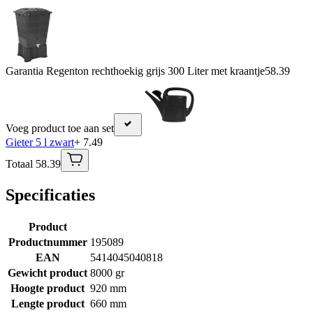
Garantia Regenton rechthoekig grijs 300 Liter met kraantje
58.39
Voeg product toe aan set
Gieter 5 l zwart
+ 7.49
Totaal 58.39
Specificaties
Product
Productnummer
195089
EAN
5414045040818
Gewicht product
8000 gr
Hoogte product
920 mm
Lengte product
660 mm