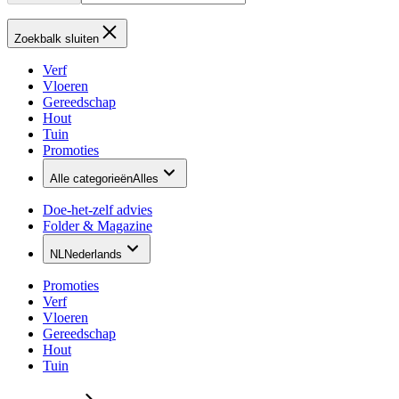
Zoekbalk sluiten
Verf
Vloeren
Gereedschap
Hout
Tuin
Promoties
Alle categorieën
Alles
Doe-het-zelf advies
Folder & Magazine
NL
Nederlands
Promoties
Verf
Vloeren
Gereedschap
Hout
Tuin