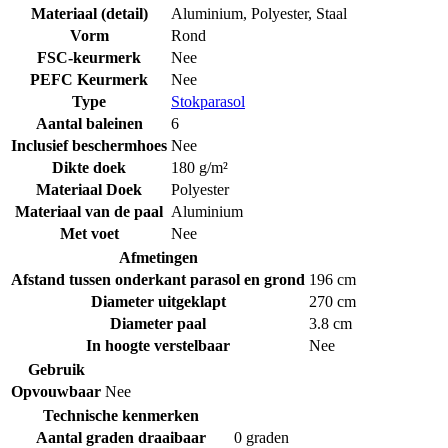
Materiaal (detail)
Aluminium
,
Polyester
,
Staal
Vorm
Rond
FSC-keurmerk
Nee
PEFC Keurmerk
Nee
Type
Stokparasol
Aantal baleinen
6
Inclusief beschermhoes
Nee
Dikte doek
180 g/m²
Materiaal Doek
Polyester
Materiaal van de paal
Aluminium
Met voet
Nee
Afmetingen
Afstand tussen onderkant parasol en grond
196 cm
Diameter uitgeklapt
270 cm
Diameter paal
3.8 cm
In hoogte verstelbaar
Nee
Gebruik
Opvouwbaar
Nee
Technische kenmerken
Aantal graden draaibaar
0 graden