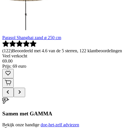
Parasol Shanghai zand ø 250 cm
(
122
)
Beoordeeld met 4.6 van de 5 sterren, 122 klantbeoordelingen
Veel verkocht
69
.
00
Prijs: 69 euro
Samen met GAMMA
Bekijk onze handige
doe-het-zelf adviezen