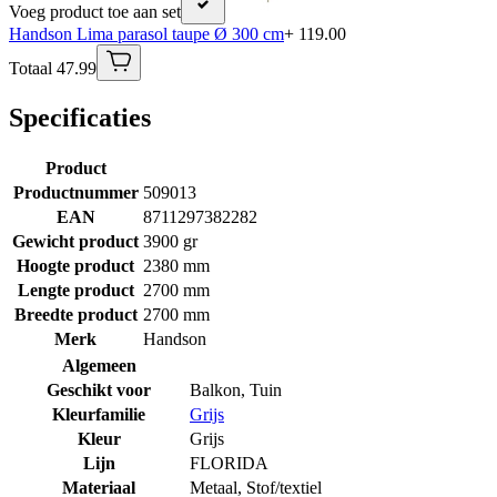
Voeg product toe aan set
Handson Lima parasol taupe Ø 300 cm
+ 119.00
Totaal 47.99
Specificaties
Product
Productnummer
509013
EAN
8711297382282
Gewicht product
3900 gr
Hoogte product
2380 mm
Lengte product
2700 mm
Breedte product
2700 mm
Merk
Handson
Algemeen
Geschikt voor
Balkon
,
Tuin
Kleurfamilie
Grijs
Kleur
Grijs
Lijn
FLORIDA
Materiaal
Metaal
,
Stof/textiel