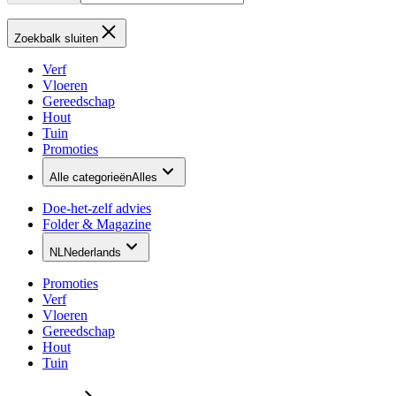
Zoekbalk sluiten
Verf
Vloeren
Gereedschap
Hout
Tuin
Promoties
Alle categorieën
Alles
Doe-het-zelf advies
Folder & Magazine
NL
Nederlands
Promoties
Verf
Vloeren
Gereedschap
Hout
Tuin