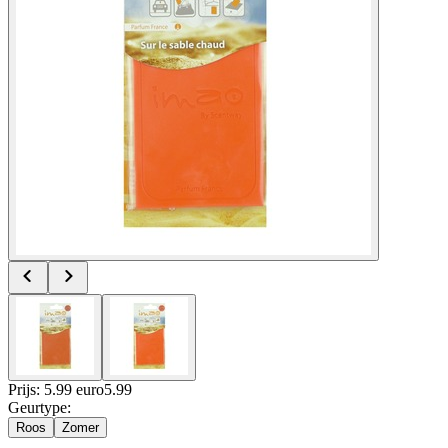
Prijs: 5.99 euro
5
.
99
Geurtype
:
Roos
Zomer