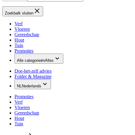
Zoekbalk sluiten
Verf
Vloeren
Gereedschap
Hout
Tuin
Promoties
Alle categorieën
Alles
Doe-het-zelf advies
Folder & Magazine
NL
Nederlands
Promoties
Verf
Vloeren
Gereedschap
Hout
Tuin