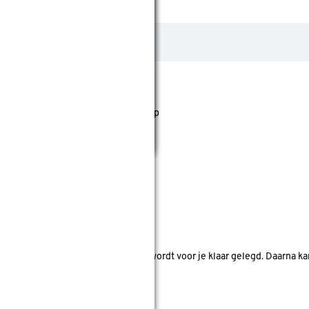
jst staan. Bij Gamma kan je filteren op
nde bouwmarkten bekijken.
d. Je betaalt online en het product wordt voor je klaar gelegd. Daarna k