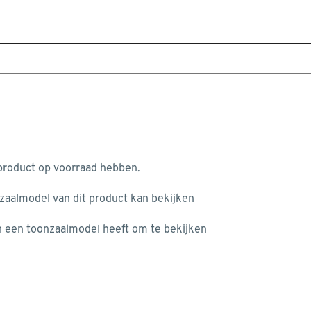
Sluiten
e
Home
Assortiment
Hout
Trappen
Traprenovati
aan je winkelwagen
Populaire filters
 product op voorraad hebben.
Afplakstrook
Afplakstrook
(38)
nzaalmodel van dit product kan bekijken
n je winkelwagen:
CanDo
CanDo
(36)
én een toonzaalmodel heeft om te bekijken
Trapmat
Trapmat
(2)
Overzettrede
(18)
Stootbord
(10)
misgegaan...