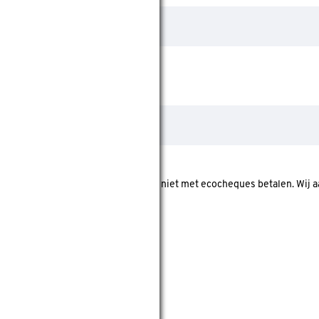
 In onze webshop kan je vooralsnog niet met ecocheques betalen. Wij
roduct op voorraad is.