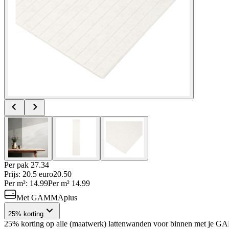
Per
pak
27.34
Prijs: 20.5 euro
20
.
50
Per
m²
:
14.99
Per
m²
14.99
Met GAMMAplus
25% korting
25% korting op alle (maatwerk) lattenwanden voor binnen met je 