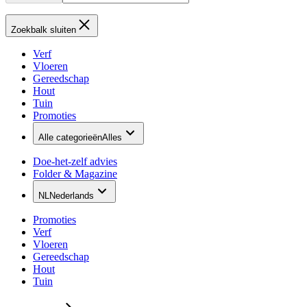
Zoekbalk sluiten
Verf
Vloeren
Gereedschap
Hout
Tuin
Promoties
Alle categorieën
Alles
Doe-het-zelf advies
Folder & Magazine
NL
Nederlands
Promoties
Verf
Vloeren
Gereedschap
Hout
Tuin