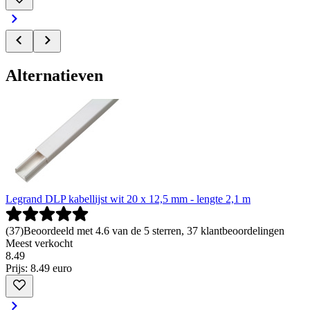
Alternatieven
Legrand DLP kabellijst wit 20 x 12,5 mm - lengte 2,1 m
(
37
)
Beoordeeld met 4.6 van de 5 sterren, 37 klantbeoordelingen
Meest verkocht
8
.
49
Prijs: 8.49 euro