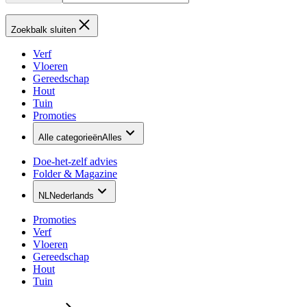
Zoekbalk sluiten
Verf
Vloeren
Gereedschap
Hout
Tuin
Promoties
Alle categorieën
Alles
Doe-het-zelf advies
Folder & Magazine
NL
Nederlands
Promoties
Verf
Vloeren
Gereedschap
Hout
Tuin