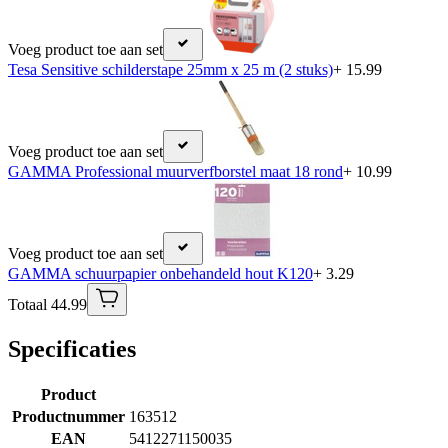
Voeg product toe aan set
Tesa Sensitive schilderstape 25mm x 25 m (2 stuks)
+ 15.99
Voeg product toe aan set
GAMMA Professional muurverfborstel maat 18 rond
+ 10.99
Voeg product toe aan set
GAMMA schuurpapier onbehandeld hout K120
+ 3.29
Totaal 44.99
Specificaties
Product
Productnummer
163512
EAN
5412271150035