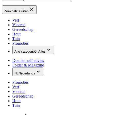
Zoekbalk sluiten
Verf
Vloeren
Gereedschap
Hout
Tuin
Promoties
Alle categorieën
Alles
Doe-het-zelf advies
Folder & Magazine
NL
Nederlands
Promoties
Verf
Vloeren
Gereedschap
Hout
Tuin