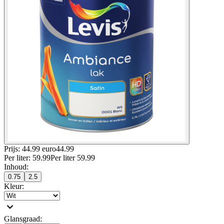
Prijs: 44.99 euro
44
.
99
Per
liter
:
59.99
Per
liter
59.99
Inhoud
:
0.75
2.5
Kleur
:
Glansgraad
: