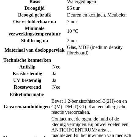
Basis
Watergedragen
Droogtijd
96 uur
Beoogd gebruik
Deuren en kozijnen
,
Meubelen
Overschilderbaar na
7 uur
Minimale
10 °C
verwerkingstemperatuur
Stofdroog na
2 uur
Glas
,
MDF (medium-density
Materiaal van doeloppervlak
fibreboard)
Technische kenmerken
Antislip
Nee
Krasbestendig
Ja
UV-bestendig
Ja
Roestwerend
Nee
Etiketinformatie
Bevat 1,2-benzisothiazool-3(2H)-on en
Gevarenaanduidingen
C(M)IT/MIT(3:1). Kan een allergische
reactie veroorzaken.
Contact met de ogen, de huid of de
kleding vermijden.
Bij onwel voelen een
ANTIGIFCENTRUM/ arts/…
raadplegen.
Bij het inwinnen van medisch