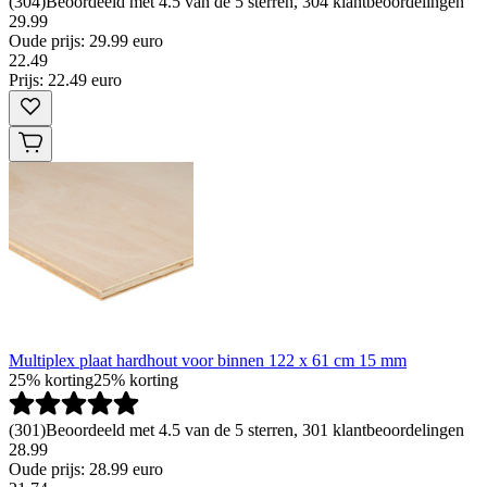
(
304
)
Beoordeeld met 4.5 van de 5 sterren, 304 klantbeoordelingen
29.99
Oude prijs: 29.99 euro
22
.
49
Prijs: 22.49 euro
Multiplex plaat hardhout voor binnen 122 x 61 cm 15 mm
25% korting
25% korting
(
301
)
Beoordeeld met 4.5 van de 5 sterren, 301 klantbeoordelingen
28.99
Oude prijs: 28.99 euro