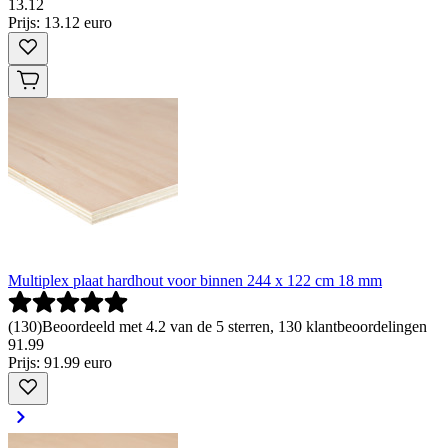
13
.
12
Prijs: 13.12 euro
Multiplex plaat hardhout voor binnen 244 x 122 cm 18 mm
(
130
)
Beoordeeld met 4.2 van de 5 sterren, 130 klantbeoordelingen
91
.
99
Prijs: 91.99 euro