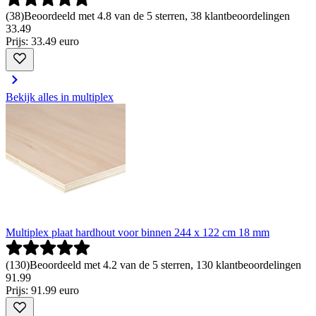
(
38
)
Beoordeeld met 4.8 van de 5 sterren, 38 klantbeoordelingen
33
.
49
Prijs: 33.49 euro
Bekijk alles in multiplex
Multiplex plaat hardhout voor binnen 244 x 122 cm 18 mm
(
130
)
Beoordeeld met 4.2 van de 5 sterren, 130 klantbeoordelingen
91
.
99
Prijs: 91.99 euro