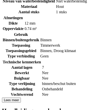
Niveau van waterbestendigheid
Niet waterbestendig
Materiaal
Hout
Aantal stuks
1 stuks
Afmetingen
Dikte
12 mm
Oppervlakte
0.74 m²
Gebruik
Binnen/buitengebruik
Binnen
Toepassing
Timmerwerk
Toepassingsgebied
Binnen
,
Droog klimaat
Type verbinding
Geen
Technische kenmerken
Aantal lagen
7
Bewerkt
Nee
Buigbaar
Nee
Type verlijming
binnen/beschut buiten
Behandeling
Onbehandeld
Vochtwerend
Nee
Lees meer