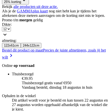
25% korting
Bekijk
alle producten uit deze actie.
Als je de
GAMMAplus kaart
nog niet hebt kan je tijdens het
afrekenen deze meteen aanvragen om de korting niet mis te lopen.
Promo t/m
morgen
geldig
Dikte
:
afmeting
:
122x61cm
244x122cm
Bestel dit product op maat
Precies de juiste afmetingen, zoals jij het
wilt
Online
op voorraad
Thuisbezorgd
€39.95
Thuisbezorgd gratis vanaf €950
Vandaag besteld, dinsdag 18 augustus in huis
Ophalen in de winkel
Dit artikel wordt voor je besteld en kan tussen 22 augustus en
27 augustus worden opgehaald afhankelijk van de winkel die
je kiest.