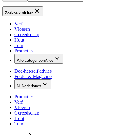
Zoekbalk sluiten
Verf
Vloeren
Gereedschap
Hout
Tuin
Promoties
Alle categorieën
Alles
Doe-het-zelf advies
Folder & Magazine
NL
Nederlands
Promoties
Verf
Vloeren
Gereedschap
Hout
Tuin