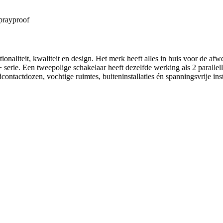
sprayproof
aliteit, kwaliteit en design. Het merk heeft alles in huis voor de afwe
serie. Een tweepolige schakelaar heeft dezelfde werking als 2 paralle
ontactdozen, vochtige ruimtes, buiteninstallaties én spanningsvrije insta