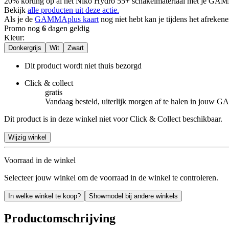
20% korting op al het Niko Hydro 55+ schakelmateriaal met je GAM
Bekijk
alle producten uit deze actie.
Als je de
GAMMAplus kaart
nog niet hebt kan je tijdens het afreken
Promo nog
6
dagen geldig
Kleur
:
Donkergrijs
Wit
Zwart
Dit product wordt niet thuis bezorgd
Click & collect
gratis
Vandaag besteld, uiterlijk morgen af te halen in jouw
Dit product is in deze winkel niet voor Click & Collect beschikbaar.
Wijzig winkel
Voorraad in de winkel
Selecteer jouw winkel om de voorraad in de winkel te controleren.
In welke winkel te koop?
Showmodel bij andere winkels
Productomschrijving