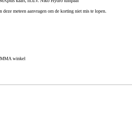
MAplus kaart, m.u.v. Niko Hydro tuinpaal
en deze meteen aanvragen om de korting niet mis te lopen.
 GAMMA winkel