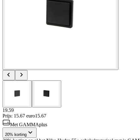
19.59
Prijs: 15.67 euro
15
.
67
Met GAMMAplus
20% korting