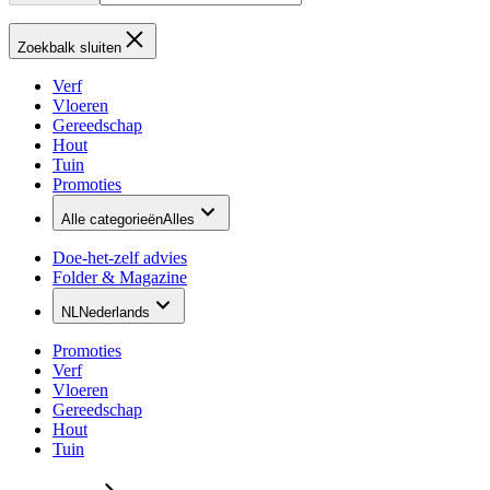
Zoekbalk sluiten
Verf
Vloeren
Gereedschap
Hout
Tuin
Promoties
Alle categorieën
Alles
Doe-het-zelf advies
Folder & Magazine
NL
Nederlands
Promoties
Verf
Vloeren
Gereedschap
Hout
Tuin