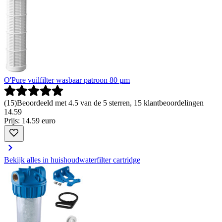
O'Pure vuilfilter wasbaar patroon 80 µm
(
15
)
Beoordeeld met 4.5 van de 5 sterren, 15 klantbeoordelingen
14
.
59
Prijs: 14.59 euro
Bekijk alles in huishoudwaterfilter cartridge