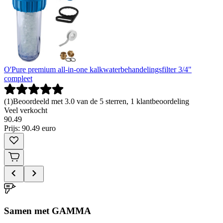
O'Pure premium all-in-one kalkwaterbehandelingsfilter 3/4"
compleet
(
1
)
Beoordeeld met 3.0 van de 5 sterren, 1 klantbeoordeling
Veel verkocht
90
.
49
Prijs: 90.49 euro
Samen met GAMMA