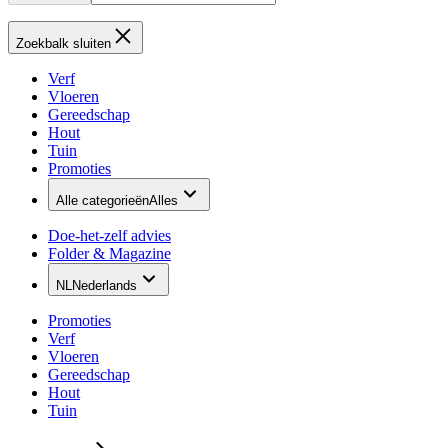
Zoekbalk sluiten
Verf
Vloeren
Gereedschap
Hout
Tuin
Promoties
Alle categorieën
Alles
Doe-het-zelf advies
Folder & Magazine
NL
Nederlands
Promoties
Verf
Vloeren
Gereedschap
Hout
Tuin