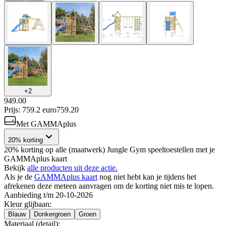
+
2
949.00
Prijs: 759.2 euro
759
.
20
Met GAMMAplus
20% korting
20% korting op alle (maatwerk) Jungle Gym speeltoestellen met je
GAMMAplus kaart
Bekijk
alle producten uit deze actie.
Als je de
GAMMAplus kaart
nog niet hebt kan je tijdens het
afrekenen deze meteen aanvragen om de korting niet mis te lopen.
Aanbieding t/m 20-10-2026
Kleur glijbaan
:
Blauw
Donkergroen
Groen
Materiaal (detail)
: