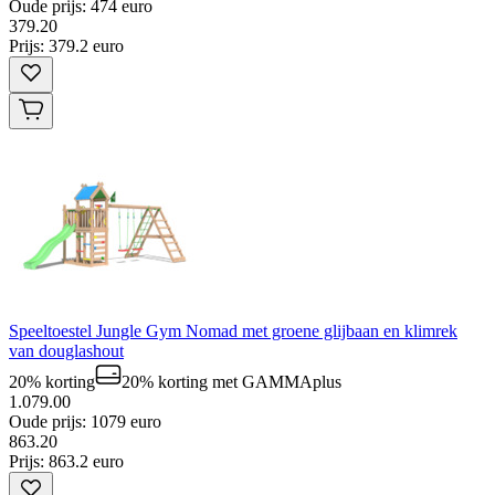
Oude prijs: 474 euro
379
.
20
Prijs: 379.2 euro
Speeltoestel Jungle Gym Nomad met groene glijbaan en klimrek
van douglashout
20% korting
20% korting
met GAMMAplus
1.079.00
Oude prijs: 1079 euro
863
.
20
Prijs: 863.2 euro