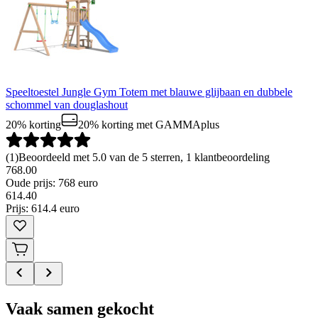
Speeltoestel Jungle Gym Totem met blauwe glijbaan en dubbele
schommel van douglashout
20% korting
20% korting
met GAMMAplus
(
1
)
Beoordeeld met 5.0 van de 5 sterren, 1 klantbeoordeling
768.00
Oude prijs: 768 euro
614
.
40
Prijs: 614.4 euro
Vaak samen gekocht