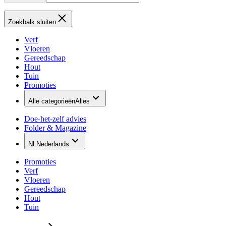
Zoekbalk sluiten
Verf
Vloeren
Gereedschap
Hout
Tuin
Promoties
Alle categorieën
Alles
Doe-het-zelf advies
Folder & Magazine
NL
Nederlands
Promoties
Verf
Vloeren
Gereedschap
Hout
Tuin