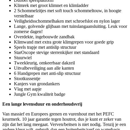
Dubbel speelplatform
Klimrek met groot klimnet en klimladder
2 Schommelzitjes met soft touch schommeltouw, in hoogte
verstelbaar
Veiligheidsschommelhaken met schroefslot en nylon lager
Lange, golvende glijbaan met tuinslangaansluiting. Leuk voor
zomerse dagen!
Overdekte, ingebouwde zandbak
Klimwand met extra grote klimgrepen voor goede grip
Speels trapje met antislip structuur
StarOscope stevige sterrenkijker met standaard
Stuurwiel
Tweekleurig, omkeerbaar dakzeil
Uitvalbeveiliging aan alle kanten
6 Handgrepen met anti-slip structuur
Stootkussentje
Kanjers van grondankers
Vlag met aapje
Jungle Gym kwaliteit badge
Een lange levensduur en onderhoudsvrij
Van massief en Europees grenen en vurenhout met het PEFC
keurmerk. 10 jaar garantie tegen houtrot, dus je kunt er zeker van
zijn dat het lang meegaat. Verven/beitsen is niet nodig. Tenzij je een
andere kleur wilt, gebruik dan een buitenbeits/verf op waterbasis.