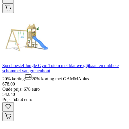
Speeltoestel Jungle Gym Totem met blauwe glijbaan en dubbele
schommel van grenenhout
20% korting
20% korting
met GAMMAplus
678.00
Oude prijs: 678 euro
542
.
40
Prijs: 542.4 euro