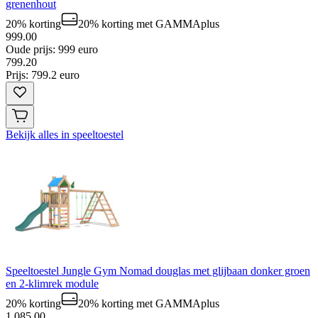
grenenhout
20% korting
20% korting
met GAMMAplus
999.00
Oude prijs: 999 euro
799
.
20
Prijs: 799.2 euro
Bekijk alles in speeltoestel
Speeltoestel Jungle Gym Nomad douglas met glijbaan donker groen
en 2-klimrek module
20% korting
20% korting
met GAMMAplus
1.085.00