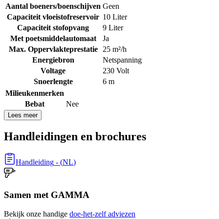
Aantal boeners/boenschijven
Geen
Capaciteit vloeistofreservoir
10 Liter
Capaciteit stofopvang
9 Liter
Met poetsmiddelautomaat
Ja
Max. Oppervlakteprestatie
25 m²/h
Energiebron
Netspanning
Voltage
230 Volt
Snoerlengte
6 m
Milieukenmerken
Bebat
Nee
Lees meer
Handleidingen en brochures
Handleiding
- (
NL
)
Samen met GAMMA
Bekijk onze handige
doe-het-zelf adviezen