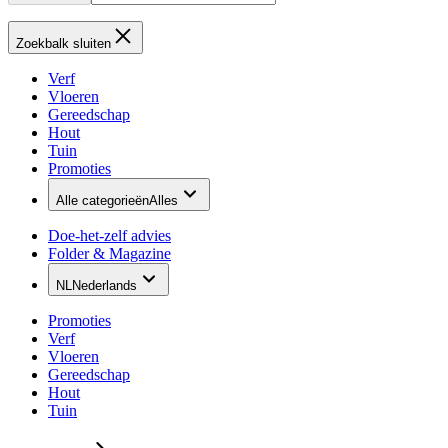
Zoekbalk sluiten
Verf
Vloeren
Gereedschap
Hout
Tuin
Promoties
Alle categorieën
Alles
Doe-het-zelf advies
Folder & Magazine
NL
Nederlands
Promoties
Verf
Vloeren
Gereedschap
Hout
Tuin