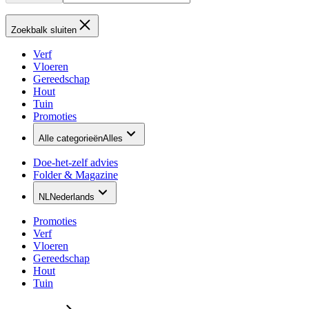
Zoekbalk sluiten
Verf
Vloeren
Gereedschap
Hout
Tuin
Promoties
Alle categorieën
Alles
Doe-het-zelf advies
Folder & Magazine
NL
Nederlands
Promoties
Verf
Vloeren
Gereedschap
Hout
Tuin