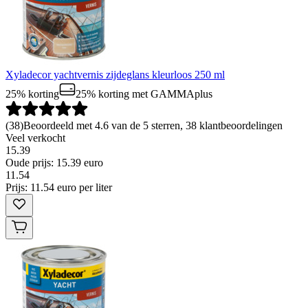
Xyladecor yachtvernis zijdeglans kleurloos 250 ml
25% korting
25% korting
met GAMMAplus
(
38
)
Beoordeeld met 4.6 van de 5 sterren, 38 klantbeoordelingen
Veel verkocht
15.39
Oude prijs: 15.39 euro
11
.
54
Prijs: 11.54 euro per liter