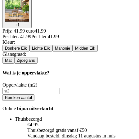
+
1
Prijs: 41.99 euro
41
.
99
Per
liter
:
41.99
Per
liter
41.99
Kleur
:
Donkere Eik
Lichte Eik
Mahonie
Midden Eik
Glansgraad
:
Mat
Zijdeglans
Wat is je oppervlakte?
Oppervlakte (m2)
Bereken aantal
Online
bijna uitverkocht
Thuisbezorgd
€4.95
Thuisbezorgd gratis vanaf €50
Vandaag besteld, dinsdag 11 augustus in huis