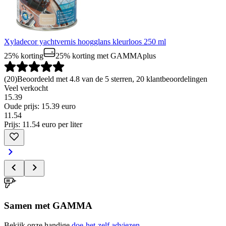
Xyladecor yachtvernis hoogglans kleurloos 250 ml
25% korting
25% korting
met GAMMAplus
(
20
)
Beoordeeld met 4.8 van de 5 sterren, 20 klantbeoordelingen
Veel verkocht
15.39
Oude prijs: 15.39 euro
11
.
54
Prijs: 11.54 euro per liter
Samen met GAMMA
Bekijk onze handige
doe-het-zelf adviezen