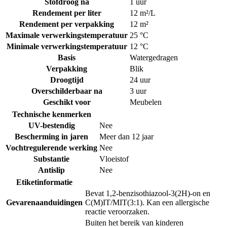
Stofdroog na
1 uur
Rendement per liter
12 m²/L
Rendement per verpakking
12 m²
Maximale verwerkingstemperatuur
25 °C
Minimale verwerkingstemperatuur
12 °C
Basis
Watergedragen
Verpakking
Blik
Droogtijd
24 uur
Overschilderbaar na
3 uur
Geschikt voor
Meubelen
Technische kenmerken
UV-bestendig
Nee
Bescherming in jaren
Meer dan 12 jaar
Vochtregulerende werking
Nee
Substantie
Vloeistof
Antislip
Nee
Etiketinformatie
Bevat 1,2-benzisothiazool-3(2H)-on en
Gevarenaanduidingen
C(M)IT/MIT(3:1). Kan een allergische
reactie veroorzaken.
Buiten het bereik van kinderen