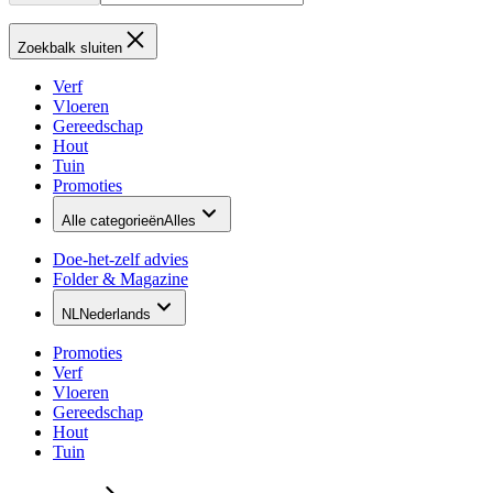
Zoekbalk sluiten
Verf
Vloeren
Gereedschap
Hout
Tuin
Promoties
Alle categorieën
Alles
Doe-het-zelf advies
Folder & Magazine
NL
Nederlands
Promoties
Verf
Vloeren
Gereedschap
Hout
Tuin