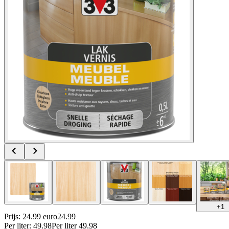
+
1
Prijs: 24.99 euro
24
.
99
Per
liter
:
49.98
Per
liter
49.98