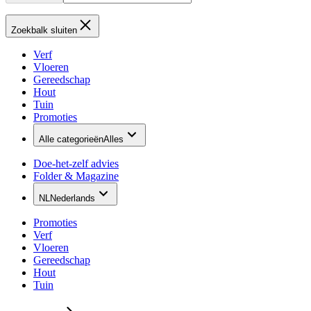
Zoekbalk sluiten
Verf
Vloeren
Gereedschap
Hout
Tuin
Promoties
Alle categorieën
Alles
Doe-het-zelf advies
Folder & Magazine
NL
Nederlands
Promoties
Verf
Vloeren
Gereedschap
Hout
Tuin