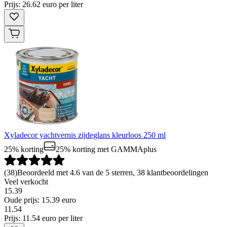
Prijs: 26.62 euro per liter
Xyladecor yachtvernis zijdeglans kleurloos 250 ml
25% korting
25% korting
met GAMMAplus
(
38
)
Beoordeeld met 4.6 van de 5 sterren, 38 klantbeoordelingen
Veel verkocht
15.39
Oude prijs: 15.39 euro
11
.
54
Prijs: 11.54 euro per liter