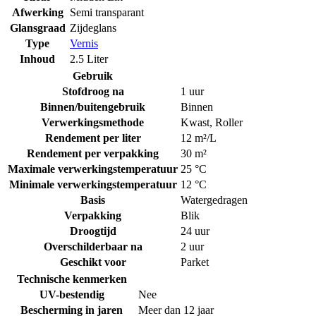
Afwerking
Semi transparant
Glansgraad
Zijdeglans
Type
Vernis
Inhoud
2.5 Liter
Gebruik
Stofdroog na
1 uur
Binnen/buitengebruik
Binnen
Verwerkingsmethode
Kwast
,
Roller
Rendement per liter
12 m²/L
Rendement per verpakking
30 m²
Maximale verwerkingstemperatuur
25 °C
Minimale verwerkingstemperatuur
12 °C
Basis
Watergedragen
Verpakking
Blik
Droogtijd
24 uur
Overschilderbaar na
2 uur
Geschikt voor
Parket
Technische kenmerken
UV-bestendig
Nee
Bescherming in jaren
Meer dan 12 jaar