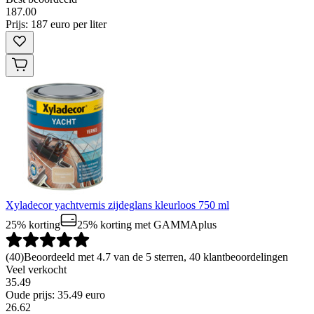
187
.
00
Prijs: 187 euro per liter
Xyladecor yachtvernis zijdeglans kleurloos 750 ml
25% korting
25% korting
met GAMMAplus
(
40
)
Beoordeeld met 4.7 van de 5 sterren, 40 klantbeoordelingen
Veel verkocht
35.49
Oude prijs: 35.49 euro
26
.
62