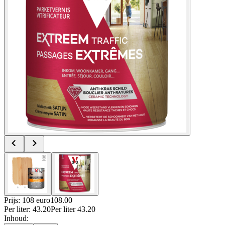
Prijs: 108 euro
108
.
00
Per
liter
:
43.20
Per
liter
43.20
Inhoud
: