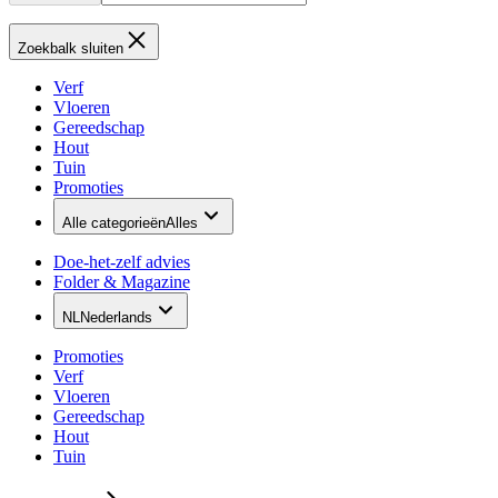
Zoekbalk sluiten
Verf
Vloeren
Gereedschap
Hout
Tuin
Promoties
Alle categorieën
Alles
Doe-het-zelf advies
Folder & Magazine
NL
Nederlands
Promoties
Verf
Vloeren
Gereedschap
Hout
Tuin