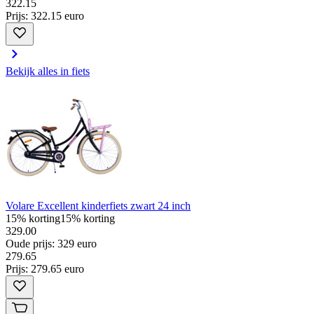
322
.
15
Prijs: 322.15 euro
Bekijk alles in fiets
Volare Excellent kinderfiets zwart 24 inch
15% korting
15% korting
329.00
Oude prijs: 329 euro
279
.
65
Prijs: 279.65 euro