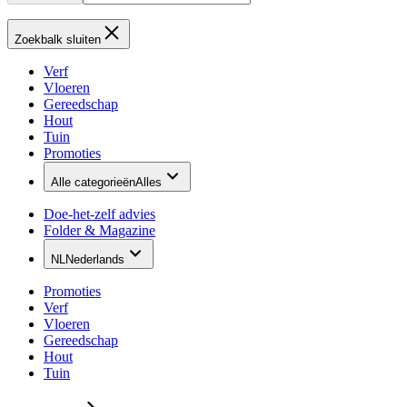
Zoekbalk sluiten
Verf
Vloeren
Gereedschap
Hout
Tuin
Promoties
Alle categorieën
Alles
Doe-het-zelf advies
Folder & Magazine
NL
Nederlands
Promoties
Verf
Vloeren
Gereedschap
Hout
Tuin