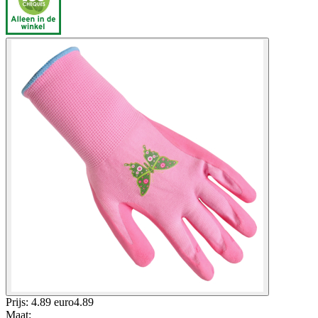
Prijs: 4.89 euro
4
.
89
Maat
: