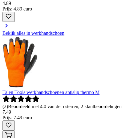
4
.
89
Prijs: 4.89 euro
Bekijk alles in werkhandschoen
Talen Tools werkhandschoenen antislip thermo M
(
2
)
Beoordeeld met 4.0 van de 5 sterren, 2 klantbeoordelingen
7
.
49
Prijs: 7.49 euro