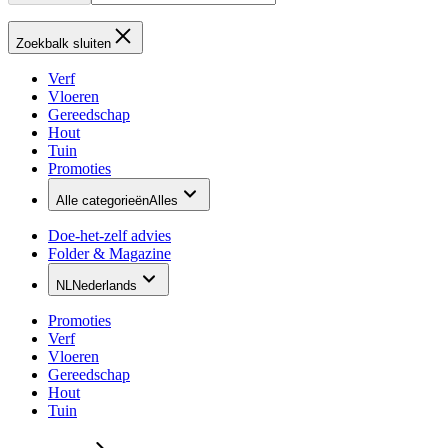
Zoekbalk sluiten
Verf
Vloeren
Gereedschap
Hout
Tuin
Promoties
Alle categorieën
Alles
Doe-het-zelf advies
Folder & Magazine
NL
Nederlands
Promoties
Verf
Vloeren
Gereedschap
Hout
Tuin