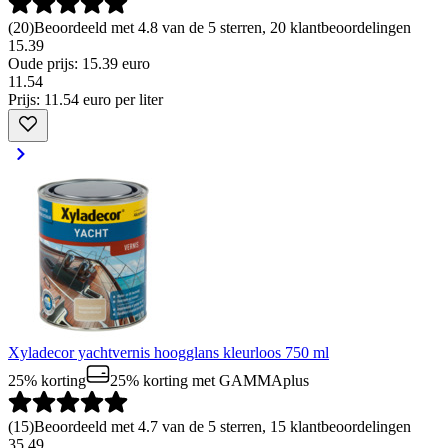
(
20
)
Beoordeeld met 4.8 van de 5 sterren, 20 klantbeoordelingen
15.39
Oude prijs: 15.39 euro
11
.
54
Prijs: 11.54 euro per liter
Xyladecor yachtvernis hoogglans kleurloos 750 ml
25% korting
25% korting
met GAMMAplus
(
15
)
Beoordeeld met 4.7 van de 5 sterren, 15 klantbeoordelingen
35.49