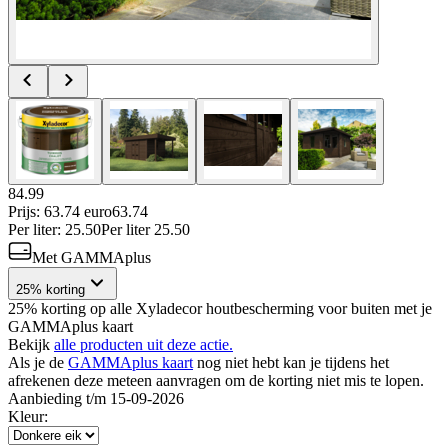
84.99
Prijs: 63.74 euro
63
.
74
Per
liter
:
25.50
Per
liter
25.50
Met GAMMAplus
25% korting
25% korting op alle Xyladecor houtbescherming voor buiten met je
GAMMAplus kaart
Bekijk
alle producten uit deze actie.
Als je de
GAMMAplus kaart
nog niet hebt kan je tijdens het
afrekenen deze meteen aanvragen om de korting niet mis te lopen.
Aanbieding t/m 15-09-2026
Kleur
: