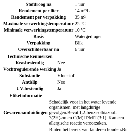
Stofdroog na
1 uur
Rendement per liter
14 m²/L
Rendement per verpakking
35 m²
Maximale verwerkingstemperatuur
25 °C
Minimale verwerkingstemperatuur
10 °C
Basis
Watergedragen
Verpakking
Blik
Overschilderbaar na
6 uur
Technische kenmerken
Krasbestendig
Nee
Vochtregulerende werking
Ja
Substantie
Vloeistof
Antislip
Nee
UV-bestendig
Ja
Etiketinformatie
Schadelijk voor in het water levende
organismen, met langdurige
Gevarenaanduidingen
gevolgen.
Bevat 1,2-benzisothiazool-
3(2H)-on en C(M)IT/MIT(3:1). Kan een
allergische reactie veroorzaken.
Buiten het bereik van kinderen houden.
Bij