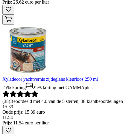
Prijs: 26.62 euro per liter
Xyladecor yachtvernis zijdeglans kleurloos 250 ml
25% korting
25% korting
met GAMMAplus
(
38
)
Beoordeeld met 4.6 van de 5 sterren, 38 klantbeoordelingen
15.39
Oude prijs: 15.39 euro
11
.
54
Prijs: 11.54 euro per liter