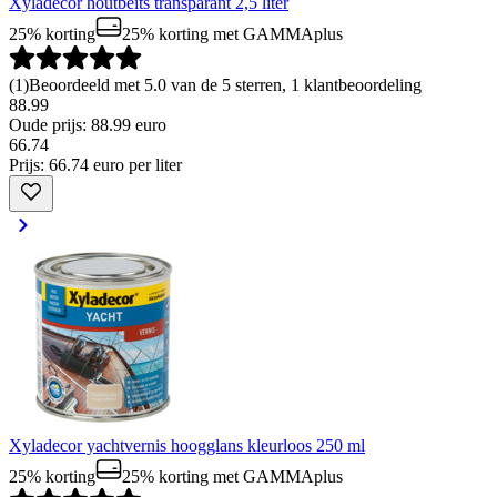
Xyladecor houtbeits transparant 2,5 liter
25% korting
25% korting
met GAMMAplus
(
1
)
Beoordeeld met 5.0 van de 5 sterren, 1 klantbeoordeling
88.99
Oude prijs: 88.99 euro
66
.
74
Prijs: 66.74 euro per liter
Xyladecor yachtvernis hoogglans kleurloos 250 ml
25% korting
25% korting
met GAMMAplus