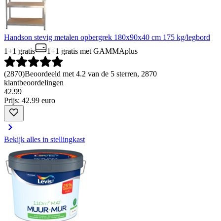
Handson stevig metalen opbergrek 180x90x40 cm 175 kg/legbord
1+1 gratis
1+1 gratis
met GAMMAplus
(
2870
)
Beoordeeld met 4.2 van de 5 sterren, 2870
klantbeoordelingen
42
.
99
Prijs: 42.99 euro
Bekijk alles in stellingkast