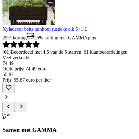
Xyladecor beits tuinhout rustieke eik 5+1 L
25% korting
25% korting
met GAMMAplus
(
61
)
Beoordeeld met 4.5 van de 5 sterren, 61 klantbeoordelingen
Veel verkocht
74.49
Oude prijs: 74.49 euro
55
.
87
Prijs: 55.87 euro per liter
Samen met GAMMA