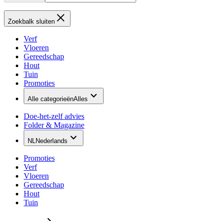
Zoekbalk sluiten
Verf
Vloeren
Gereedschap
Hout
Tuin
Promoties
Alle categorieën
Alles
Doe-het-zelf advies
Folder & Magazine
NL
Nederlands
Promoties
Verf
Vloeren
Gereedschap
Hout
Tuin