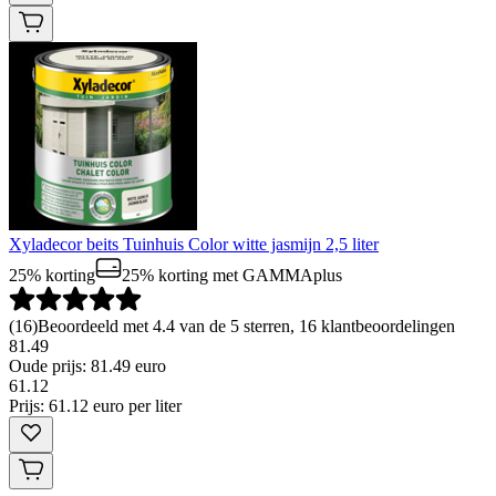
Xyladecor beits Tuinhuis Color witte jasmijn 2,5 liter
25% korting
25% korting
met GAMMAplus
(
16
)
Beoordeeld met 4.4 van de 5 sterren, 16 klantbeoordelingen
81.49
Oude prijs: 81.49 euro
61
.
12
Prijs: 61.12 euro per liter