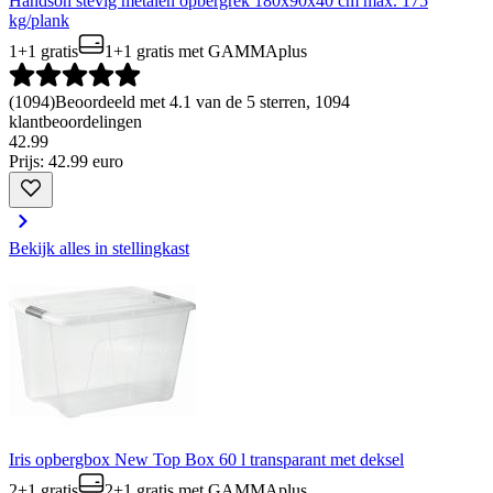
Handson stevig metalen opbergrek 180x90x40 cm max. 175
kg/plank
1+1 gratis
1+1 gratis
met GAMMAplus
(
1094
)
Beoordeeld met 4.1 van de 5 sterren, 1094
klantbeoordelingen
42
.
99
Prijs: 42.99 euro
Bekijk alles in stellingkast
Iris opbergbox New Top Box 60 l transparant met deksel
2+1 gratis
2+1 gratis
met GAMMAplus