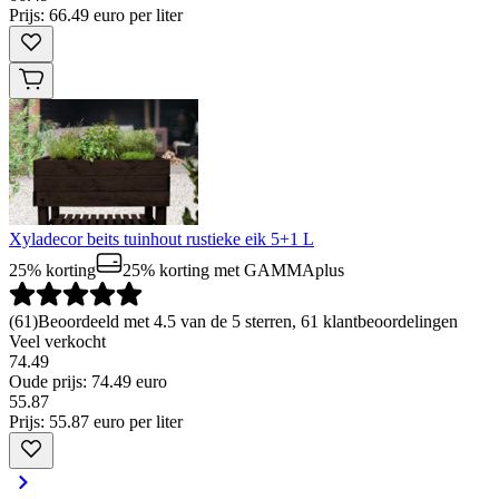
Prijs: 66.49 euro per liter
Xyladecor beits tuinhout rustieke eik 5+1 L
25% korting
25% korting
met GAMMAplus
(
61
)
Beoordeeld met 4.5 van de 5 sterren, 61 klantbeoordelingen
Veel verkocht
74.49
Oude prijs: 74.49 euro
55
.
87
Prijs: 55.87 euro per liter