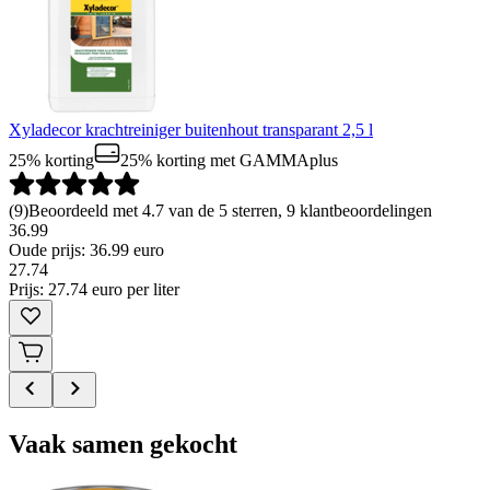
Xyladecor krachtreiniger buitenhout transparant 2,5 l
25% korting
25% korting
met GAMMAplus
(
9
)
Beoordeeld met 4.7 van de 5 sterren, 9 klantbeoordelingen
36.99
Oude prijs: 36.99 euro
27
.
74
Prijs: 27.74 euro per liter
Vaak samen gekocht