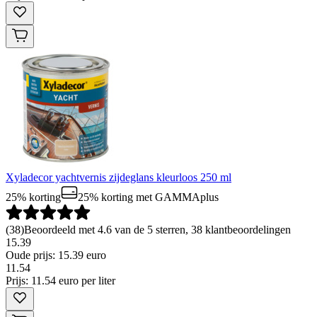
Xyladecor yachtvernis zijdeglans kleurloos 250 ml
25% korting
25% korting
met GAMMAplus
(
38
)
Beoordeeld met 4.6 van de 5 sterren, 38 klantbeoordelingen
15.39
Oude prijs: 15.39 euro
11
.
54
Prijs: 11.54 euro per liter