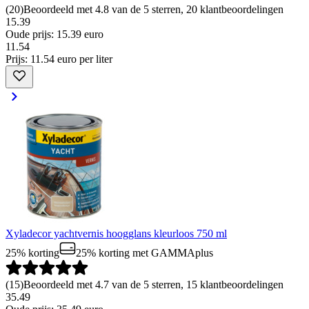
(
20
)
Beoordeeld met 4.8 van de 5 sterren, 20 klantbeoordelingen
15.39
Oude prijs: 15.39 euro
11
.
54
Prijs: 11.54 euro per liter
Xyladecor yachtvernis hoogglans kleurloos 750 ml
25% korting
25% korting
met GAMMAplus
(
15
)
Beoordeeld met 4.7 van de 5 sterren, 15 klantbeoordelingen
35.49