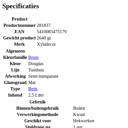
Specificaties
Product
Productnummer
281837
EAN
5410083475179
Gewicht product
2640 gr
Merk
Xyladecor
Algemeen
Kleurfamilie
Bruin
Kleur
Douglas
Lijn
Tuinhuis
Afwerking
Semi transparant
Glansgraad
Mat
Type
Beits
Inhoud
2.5 Liter
Gebruik
Binnen/buitengebruik
Buiten
Verwerkingsmethode
Kwast
Geschikt voor
Hekwerken
Stofdroog na
1 uur