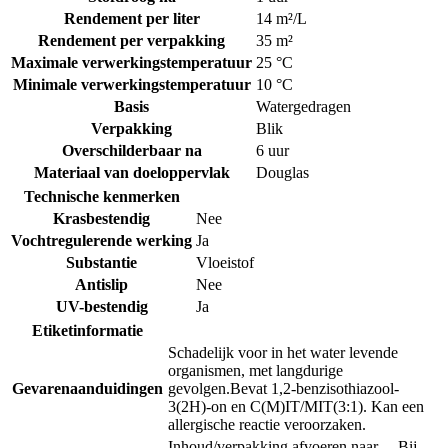
Rendement per liter
14 m²/L
Rendement per verpakking
35 m²
Maximale verwerkingstemperatuur
25 °C
Minimale verwerkingstemperatuur
10 °C
Basis
Watergedragen
Verpakking
Blik
Overschilderbaar na
6 uur
Materiaal van doeloppervlak
Douglas
Technische kenmerken
Krasbestendig
Nee
Vochtregulerende werking
Ja
Substantie
Vloeistof
Antislip
Nee
UV-bestendig
Ja
Etiketinformatie
Schadelijk voor in het water levende
organismen, met langdurige
Gevarenaanduidingen
gevolgen.
Bevat 1,2-benzisothiazool-
3(2H)-on en C(M)IT/MIT(3:1). Kan een
allergische reactie veroorzaken.
Inhoud/verpakking afvoeren naar …
Bij