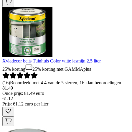
Xyladecor beits Tuinhuis Color witte jasmijn 2,5 liter
25% korting
25% korting
met GAMMAplus
(
16
)
Beoordeeld met 4.4 van de 5 sterren, 16 klantbeoordelingen
81.49
Oude prijs: 81.49 euro
61
.
12
Prijs: 61.12 euro per liter