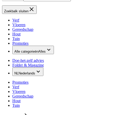
Zoekbalk sluiten
Verf
Vloeren
Gereedschap
Hout
Tuin
Promoties
Alle categorieën
Alles
Doe-het-zelf advies
Folder & Magazine
NL
Nederlands
Promoties
Verf
Vloeren
Gereedschap
Hout
Tuin