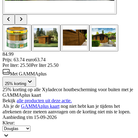
84.99
Prijs: 63.74 euro
63
.
74
Per
liter
:
25.50
Per
liter
25.50
Met GAMMAplus
25% korting
25% korting op alle Xyladecor houtbescherming voor buiten met je
GAMMAplus kaart
Bekijk
alle producten uit deze actie.
Als je de
GAMMAplus kaart
nog niet hebt kan je tijdens het
afrekenen deze meteen aanvragen om de korting niet mis te lopen.
Aanbieding t/m 15-09-2026
Kleur
: