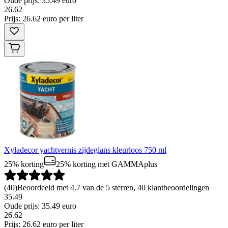
Oude prijs: 35.49 euro
26
.
62
Prijs: 26.62 euro per liter
Xyladecor yachtvernis zijdeglans kleurloos 750 ml
25% korting
25% korting
met GAMMAplus
(
40
)
Beoordeeld met 4.7 van de 5 sterren, 40 klantbeoordelingen
35.49
Oude prijs: 35.49 euro
26
.
62
Prijs: 26.62 euro per liter