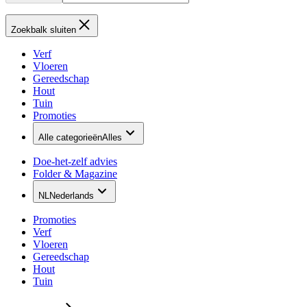
Zoekbalk sluiten
Verf
Vloeren
Gereedschap
Hout
Tuin
Promoties
Alle categorieën
Alles
Doe-het-zelf advies
Folder & Magazine
NL
Nederlands
Promoties
Verf
Vloeren
Gereedschap
Hout
Tuin