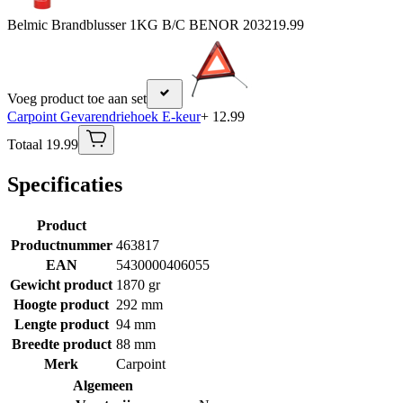
Belmic Brandblusser 1KG B/C BENOR 2032
19.99
Voeg product toe aan set
Carpoint Gevarendriehoek E-keur
+ 12.99
Totaal 19.99
Specificaties
Product
Productnummer
463817
EAN
5430000406055
Gewicht product
1870 gr
Hoogte product
292 mm
Lengte product
94 mm
Breedte product
88 mm
Merk
Carpoint
Algemeen