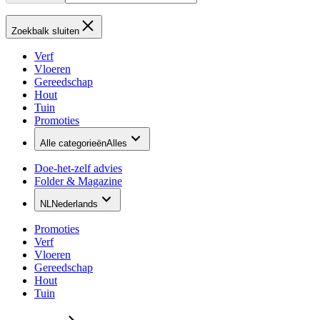
Zoekbalk sluiten
Verf
Vloeren
Gereedschap
Hout
Tuin
Promoties
Alle categorieën
Alles
Doe-het-zelf advies
Folder & Magazine
NL
Nederlands
Promoties
Verf
Vloeren
Gereedschap
Hout
Tuin