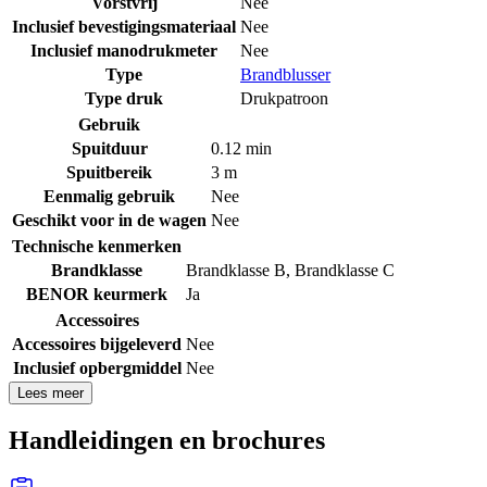
Vorstvrij
Nee
Inclusief bevestigingsmateriaal
Nee
Inclusief manodrukmeter
Nee
Type
Brandblusser
Type druk
Drukpatroon
Gebruik
Spuitduur
0.12 min
Spuitbereik
3 m
Eenmalig gebruik
Nee
Geschikt voor in de wagen
Nee
Technische kenmerken
Brandklasse
Brandklasse B
,
Brandklasse C
BENOR keurmerk
Ja
Accessoires
Accessoires bijgeleverd
Nee
Inclusief opbergmiddel
Nee
Lees meer
Handleidingen en brochures