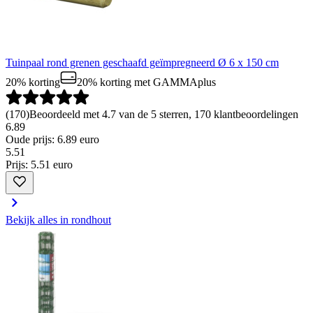
Tuinpaal rond grenen geschaafd geïmpregneerd Ø 6 x 150 cm
20% korting
20% korting
met GAMMAplus
(
170
)
Beoordeeld met 4.7 van de 5 sterren, 170 klantbeoordelingen
6.89
Oude prijs: 6.89 euro
5
.
51
Prijs: 5.51 euro
Bekijk alles in rondhout