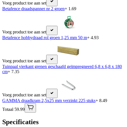
Voeg product toe aan set
Betafence draadspanner nr 2 groen
+ 1.69
Voeg product toe aan set
Betafence hobbydraad rol groen 1,25 mm 50 m
+ 4.93
Voeg product toe aan set
Tuinpaal vierkant grenen geschaafd geïmpregneerd 6,8 x 6,8 x 180
cm
+ 7.35
Voeg product toe aan set
GAMMA draadkram 2,5x25 mm verzinkt 225 stuks
+ 8.49
Totaal 59.99
Specificaties