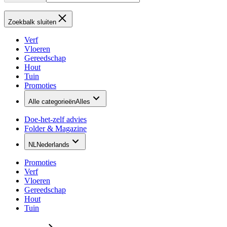
Zoekbalk sluiten
Verf
Vloeren
Gereedschap
Hout
Tuin
Promoties
Alle categorieën
Alles
Doe-het-zelf advies
Folder & Magazine
NL
Nederlands
Promoties
Verf
Vloeren
Gereedschap
Hout
Tuin