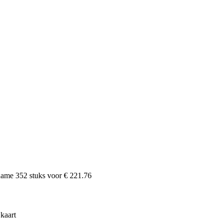
fname
352
stuks voor
€ 221.76
kaart