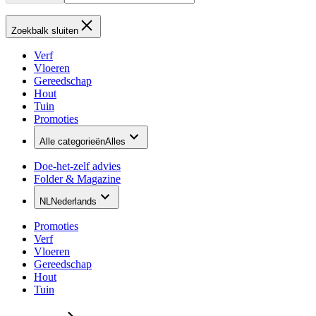
Zoekbalk sluiten
Verf
Vloeren
Gereedschap
Hout
Tuin
Promoties
Alle categorieën
Alles
Doe-het-zelf advies
Folder & Magazine
NL
Nederlands
Promoties
Verf
Vloeren
Gereedschap
Hout
Tuin