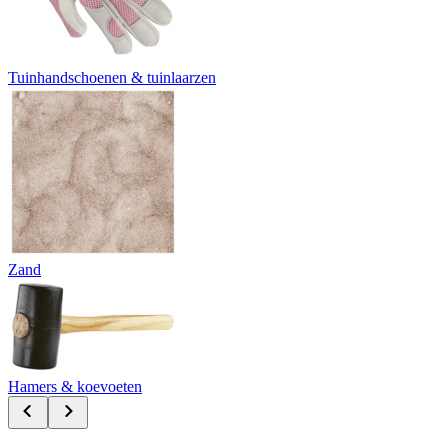
Tuinhandschoenen & tuinlaarzen
Zand
Hamers & koevoeten