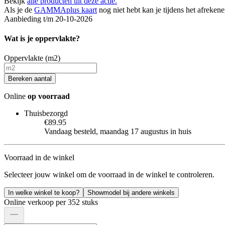
Bekijk
alle producten uit deze actie.
Als je de
GAMMAplus kaart
nog niet hebt kan je tijdens het afreken
Aanbieding t/m 20-10-2026
Wat is je oppervlakte?
Oppervlakte (m2)
Bereken aantal
Online
op voorraad
Thuisbezorgd
€89.95
Vandaag besteld, maandag 17 augustus in huis
Voorraad in de winkel
Selecteer jouw winkel om de voorraad in de winkel te controleren.
In welke winkel te koop?
Showmodel bij andere winkels
Online verkoop per 352 stuks