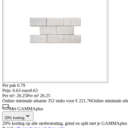
Per
pak
0.79
Prijs: 0.63 euro
0
.
63
Per
m²
:
26.25
Per
m²
26.25
Online minimale afname
352
stuks voor
€ 221.76
Online minimale a
Met GAMMAplus
20% korting
20% korting op alle sierbestrating, grind en split met je GAMMAplus 