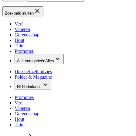
Zoekbalk sluiten
Verf
Vloeren
Gereedschap
Hout
Tuin
Promoties
Alle categorieën
Alles
Doe-het-zelf advies
Folder & Magazine
NL
Nederlands
Promoties
Verf
Vloeren
Gereedschap
Hout
Tuin