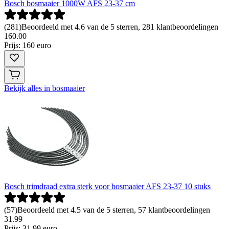
Bosch bosmaaier 1000W AFS 23-37 cm
(
281
)
Beoordeeld met 4.6 van de 5 sterren, 281 klantbeoordelingen
160
.
00
Prijs: 160 euro
Bekijk alles in bosmaaier
Bosch trimdraad extra sterk voor bosmaaier AFS 23-37 10 stuks
(
57
)
Beoordeeld met 4.5 van de 5 sterren, 57 klantbeoordelingen
31
.
99
Prijs: 31.99 euro