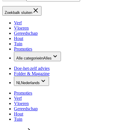
Zoekbalk sluiten
Verf
Vloeren
Gereedschap
Hout
Tuin
Promoties
Alle categorieën
Alles
Doe-het-zelf advies
Folder & Magazine
NL
Nederlands
Promoties
Verf
Vloeren
Gereedschap
Hout
Tuin