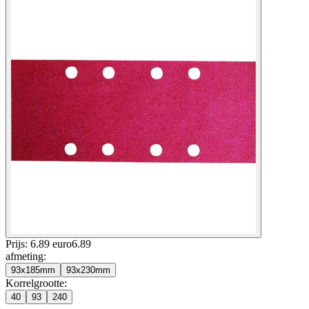
Prijs: 6.89 euro
6
.
89
afmeting
:
93x185mm
93x230mm
Korrelgrootte
:
40
93
240