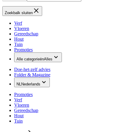
Zoekbalk sluiten
Verf
Vloeren
Gereedschap
Hout
Tuin
Promoties
Alle categorieën
Alles
Doe-het-zelf advies
Folder & Magazine
NL
Nederlands
Promoties
Verf
Vloeren
Gereedschap
Hout
Tuin