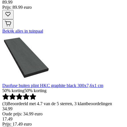
89
.
99
Prijs: 89.99 euro
Bekijk alles in tuinpaal
Duofuse buiten plint HKC graphite black 300x7,6x1 cm
50% korting
50% korting
(
3
)
Beoordeeld met 4.7 van de 5 sterren, 3 klantbeoordelingen
34.99
Oude prijs: 34.99 euro
17
.
49
Prijs: 17.49 euro