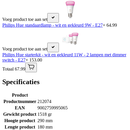
Voeg product toe aan set
Philips Hue standaardlamp - wit en gekleurd 9W - E27
+ 64.99
Voeg product toe aan set
Philips Hue starterkit - wit en gekleurd 11W - 2 lampen met dimmer
switch - E27
+ 153.00
Totaal 67.99
Specificaties
Product
Productnummer
212074
EAN
9002759995065
Gewicht product
1518 gr
Hoogte product
290 mm
Lengte product
180 mm