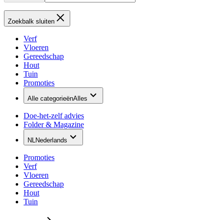
Zoekbalk sluiten
Verf
Vloeren
Gereedschap
Hout
Tuin
Promoties
Alle categorieën
Alles
Doe-het-zelf advies
Folder & Magazine
NL
Nederlands
Promoties
Verf
Vloeren
Gereedschap
Hout
Tuin