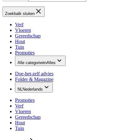
Zoekbalk sluiten
Verf
Vloeren
Gereedschap
Hout
Tuin
Promoties
Alle categorieën
Alles
Doe-het-zelf advies
Folder & Magazine
NL
Nederlands
Promoties
Verf
Vloeren
Gereedschap
Hout
Tuin