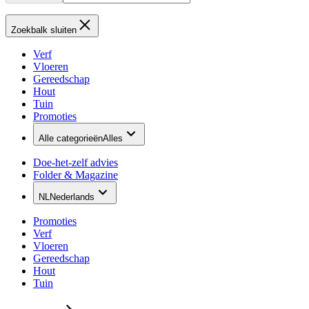
Zoekbalk sluiten
Verf
Vloeren
Gereedschap
Hout
Tuin
Promoties
Alle categorieën
Alles
Doe-het-zelf advies
Folder & Magazine
NL
Nederlands
Promoties
Verf
Vloeren
Gereedschap
Hout
Tuin