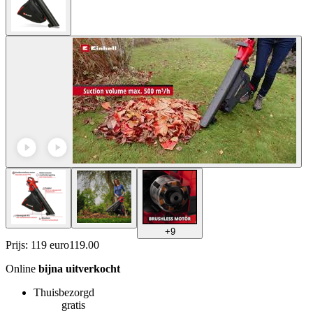
+
9
Prijs: 119 euro
119
.
00
Online
bijna uitverkocht
Thuisbezorgd
gratis