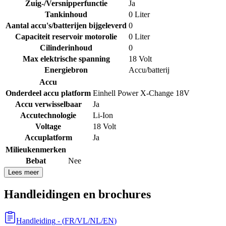
Zuig-/Versnipperfunctie
Ja
Tankinhoud
0 Liter
Aantal accu's/batterijen bijgeleverd
0
Capaciteit reservoir motorolie
0 Liter
Cilinderinhoud
0
Max elektrische spanning
18 Volt
Energiebron
Accu/batterij
Accu
Onderdeel accu platform
Einhell Power X-Change 18V
Accu verwisselbaar
Ja
Accutechnologie
Li-Ion
Voltage
18 Volt
Accuplatform
Ja
Milieukenmerken
Bebat
Nee
Lees meer
Handleidingen en brochures
Handleiding
- (
FR/VL/NL/EN
)