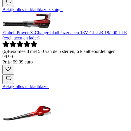
Bekijk alles in bladblazer/-zuiger
Einhell Power X-Change bladblazer accu 18V GP-LB 18/200 LI E
(excl. accu en lader)
(
6
)
Beoordeeld met 5.0 van de 5 sterren, 6 klantbeoordelingen
99
.
99
Prijs: 99.99 euro
Bekijk alles in bladblazer