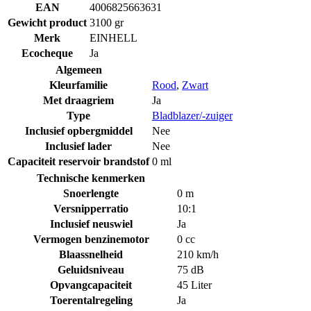
EAN
4006825663631
Gewicht product
3100 gr
Merk
EINHELL
Ecocheque
Ja
Algemeen
Kleurfamilie
Rood
,
Zwart
Met draagriem
Ja
Type
Bladblazer/-zuiger
Inclusief opbergmiddel
Nee
Inclusief lader
Nee
Capaciteit reservoir brandstof
0 ml
Technische kenmerken
Snoerlengte
0 m
Versnipperratio
10:1
Inclusief neuswiel
Ja
Vermogen benzinemotor
0 cc
Blaassnelheid
210 km/h
Geluidsniveau
75 dB
Opvangcapaciteit
45 Liter
Toerentalregeling
Ja