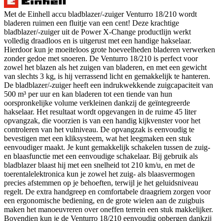
Met de Einhell accu bladblazer/-zuiger Venturro 18/210 wordt
bladeren ruimen een fluitje van een cent! Deze krachtige
bladblazer/-zuiger uit de Power X-Change productlijn werkt
volledig draadloos en is uitgerust met een handige hakselaar.
Hierdoor kun je moeiteloos grote hoeveelheden bladeren verwerken
zonder gedoe met snoeren. De Venturro 18/210 is perfect voor
zowel het blazen als het zuigen van bladeren, en met een gewicht
van slechts 3 kg, is hij verrassend licht en gemakkelijk te hanteren.
De bladblazer/-zuiger heeft een indrukwekkende zuigcapaciteit van
500 m³ per uur en kan bladeren tot een tiende van hun
oorspronkelijke volume verkleinen dankzij de geïntegreerde
hakselaar. Het resultaat wordt opgevangen in de ruime 45 liter
opvangzak, die voorzien is van een handig kijkvenster voor het
controleren van het vulniveau. De opvangzak is eenvoudig te
bevestigen met een kliksysteem, wat het leegmaken een stuk
eenvoudiger maakt. Je kunt gemakkelijk schakelen tussen de zuig-
en blaasfunctie met een eenvoudige schakelaar. Bij gebruik als
bladblazer blaast hij met een snelheid tot 210 km/u, en met de
toerentalelektronica kun je zowel het zuig- als blaasvermogen
precies afstemmen op je behoeften, terwijl je het geluidsniveau
regelt. De extra handgreep en comfortabele draagriem zorgen voor
een ergonomische bediening, en de grote wielen aan de zuigbuis
maken het manoeuvreren over oneffen terrein een stuk makkelijker.
Bovendien kun je de Venturro 18/210 eenvoudig opbergen dankzij