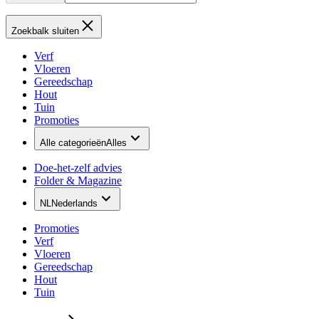
Zoekbalk sluiten
Verf
Vloeren
Gereedschap
Hout
Tuin
Promoties
Alle categorieën
Alles
Doe-het-zelf advies
Folder & Magazine
NL
Nederlands
Promoties
Verf
Vloeren
Gereedschap
Hout
Tuin