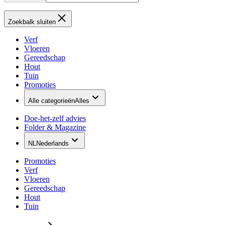
Zoekbalk sluiten
Verf
Vloeren
Gereedschap
Hout
Tuin
Promoties
Alle categorieën
Alles
Doe-het-zelf advies
Folder & Magazine
NL
Nederlands
Promoties
Verf
Vloeren
Gereedschap
Hout
Tuin