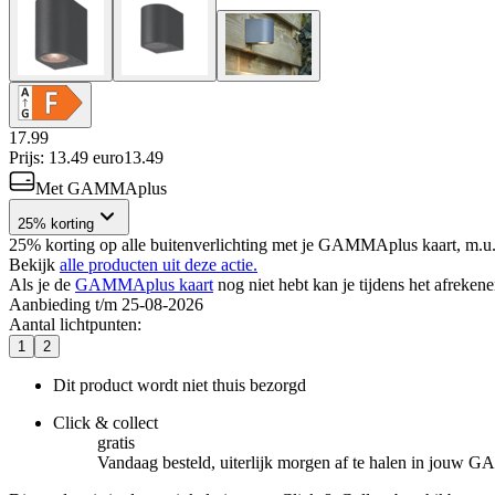
17.99
Prijs: 13.49 euro
13
.
49
Met GAMMAplus
25% korting
25% korting op alle buitenverlichting met je GAMMAplus kaart, m.u.v
Bekijk
alle producten uit deze actie.
Als je de
GAMMAplus kaart
nog niet hebt kan je tijdens het afreken
Aanbieding t/m 25-08-2026
Aantal lichtpunten
:
1
2
Dit product wordt niet thuis bezorgd
Click & collect
gratis
Vandaag besteld, uiterlijk morgen af te halen in jouw