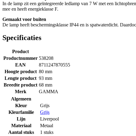
In de lamp zit een geïntegreerde ledlamp van 7 W met een lichtopbren
mee en heeft energieklasse F.
Gemaakt voor buiten
De lamp heeft beschermingsklasse IP44 en is spatwaterdicht. Daardoo
Specificaties
Product
Productnummer
538208
EAN
8711247870555
Hoogte product
80 mm
Lengte product
93 mm
Breedte product
68 mm
Merk
GAMMA
Algemeen
Kleur
Grijs
Kleurfamilie
Grijs
Lijn
Liverpool
Materiaal
Metaal
Aantal stuks
1 stuks