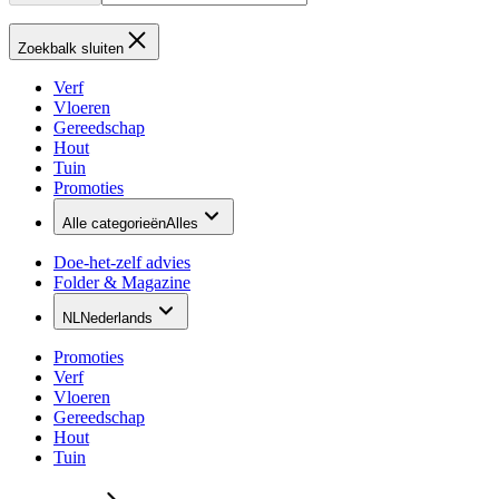
Zoekbalk sluiten
Verf
Vloeren
Gereedschap
Hout
Tuin
Promoties
Alle categorieën
Alles
Doe-het-zelf advies
Folder & Magazine
NL
Nederlands
Promoties
Verf
Vloeren
Gereedschap
Hout
Tuin