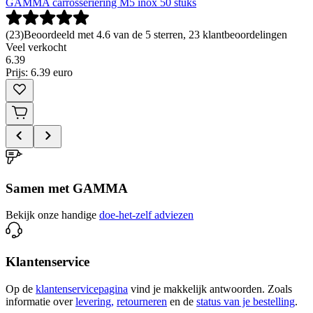
GAMMA carrosseriering M5 inox 50 stuks
(
23
)
Beoordeeld met 4.6 van de 5 sterren, 23 klantbeoordelingen
Veel verkocht
6
.
39
Prijs: 6.39 euro
Samen met GAMMA
Bekijk onze handige
doe-het-zelf adviezen
Klantenservice
Op de
klantenservicepagina
vind je makkelijk antwoorden. Zoals
informatie over
levering,
retourneren
en de
status van je bestelling
.