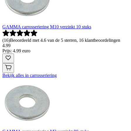
GAMMA carrosseriering M10 verzinkt 10 stuks
(
16
)
Beoordeeld met 4.6 van de 5 sterren, 16 klantbeoordelingen
4
.
99
Prijs: 4.99 euro
Bekijk alles in carrosseriering