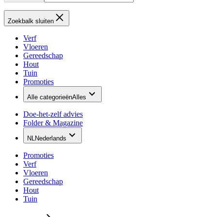
Zoekbalk sluiten
Verf
Vloeren
Gereedschap
Hout
Tuin
Promoties
Alle categorieën
Alles
Doe-het-zelf advies
Folder & Magazine
NL
Nederlands
Promoties
Verf
Vloeren
Gereedschap
Hout
Tuin