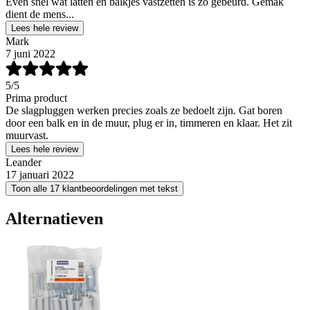
Even snel wat latten en balkjes vastzetten is zo gebeurd. Gemak
dient de mens...
Lees hele review
Mark
7 juni 2022
5
/5
Prima product
De slagpluggen werken precies zoals ze bedoelt zijn. Gat boren
door een balk en in de muur, plug er in, timmeren en klaar. Het zit
muurvast.
Lees hele review
Leander
17 januari 2022
Toon alle 17 klantbeoordelingen met tekst
Alternatieven