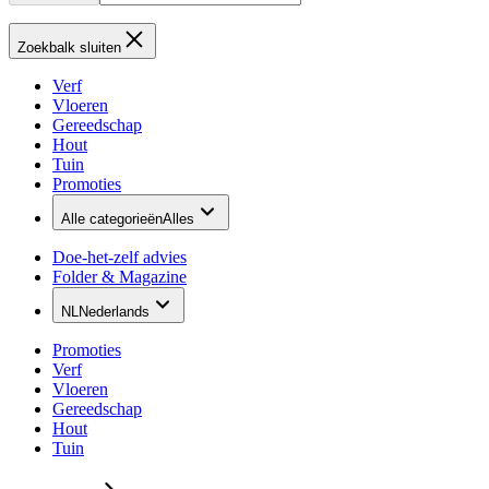
Zoekbalk sluiten
Verf
Vloeren
Gereedschap
Hout
Tuin
Promoties
Alle categorieën
Alles
Doe-het-zelf advies
Folder & Magazine
NL
Nederlands
Promoties
Verf
Vloeren
Gereedschap
Hout
Tuin