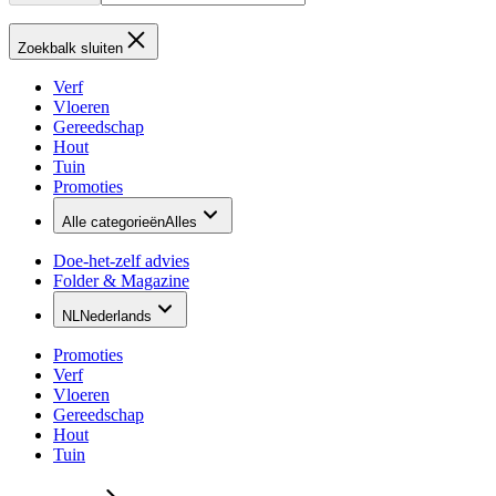
Zoekbalk sluiten
Verf
Vloeren
Gereedschap
Hout
Tuin
Promoties
Alle categorieën
Alles
Doe-het-zelf advies
Folder & Magazine
NL
Nederlands
Promoties
Verf
Vloeren
Gereedschap
Hout
Tuin