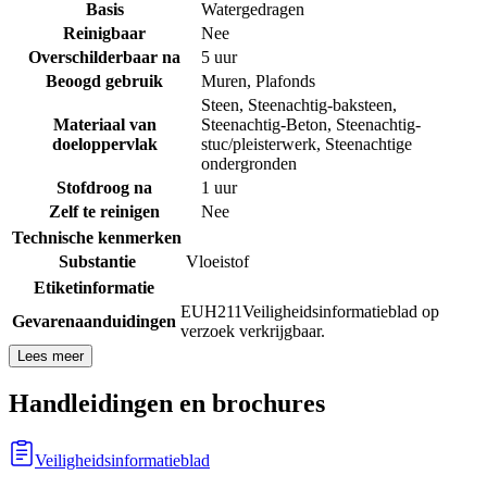
Basis
Watergedragen
Reinigbaar
Nee
Overschilderbaar na
5 uur
Beoogd gebruik
Muren
,
Plafonds
Steen
,
Steenachtig-baksteen
,
Materiaal van
Steenachtig-Beton
,
Steenachtig-
doeloppervlak
stuc/pleisterwerk
,
Steenachtige
ondergronden
Stofdroog na
1 uur
Zelf te reinigen
Nee
Technische kenmerken
Substantie
Vloeistof
Etiketinformatie
EUH211
Veiligheidsinformatieblad op
Gevarenaanduidingen
verzoek verkrijgbaar.
Lees meer
Handleidingen en brochures
Veiligheidsinformatieblad