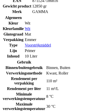
EAN
8711247186816
Gewicht product
12850 gr
Merk
GAMMA
Algemeen
Kleur
Wit
Kleurfamilie
Wit
Glansgraad
Mat
Verpakking
Emmer
Type
Voorstrijkmiddel
Lijn
Primer
Inhoud
10 Liter
Gebruik
Binnen/buitengebruik
Binnen
,
Buiten
Verwerkingsmethode
Kwast
,
Roller
Rendement per
110 m²
verpakking
Rendement per liter
11 m²/L
Minimale
8 °C
verwerkingstemperatuur
Maximale
30 °C
verwerkingstemperatuur