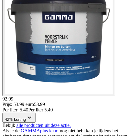
92.99
Prijs: 53.99 euro
53
.
99
Per
liter
:
5.40
Per
liter
5.40
42% korting
Bekijk
alle producten uit deze actie.
Als je de
GAMMAplus kaart
nog niet hebt kan je tijdens het