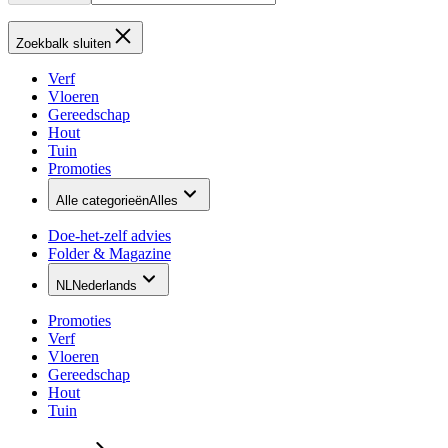
Zoekbalk sluiten
Verf
Vloeren
Gereedschap
Hout
Tuin
Promoties
Alle categorieën
Alles
Doe-het-zelf advies
Folder & Magazine
NL
Nederlands
Promoties
Verf
Vloeren
Gereedschap
Hout
Tuin