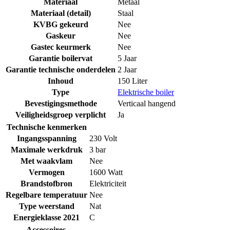
Materiaal
Metaal
Materiaal (detail)
Staal
KVBG gekeurd
Nee
Gaskeur
Nee
Gastec keurmerk
Nee
Garantie boilervat
5 Jaar
Garantie technische onderdelen
2 Jaar
Inhoud
150 Liter
Type
Elektrische boiler
Bevestigingsmethode
Verticaal hangend
Veiligheidsgroep verplicht
Ja
Technische kenmerken
Ingangsspanning
230 Volt
Maximale werkdruk
3 bar
Met waakvlam
Nee
Vermogen
1600 Watt
Brandstofbron
Elektriciteit
Regelbare temperatuur
Nee
Type weerstand
Nat
Energieklasse 2021
C
Accessoires