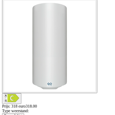
Prijs: 318 euro
318
.
00
Type weerstand
: