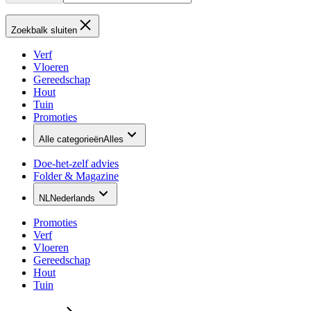
Zoekbalk sluiten
Verf
Vloeren
Gereedschap
Hout
Tuin
Promoties
Alle categorieën
Alles
Doe-het-zelf advies
Folder & Magazine
NL
Nederlands
Promoties
Verf
Vloeren
Gereedschap
Hout
Tuin