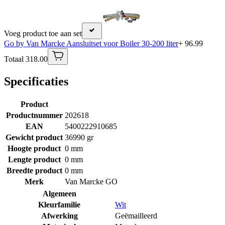
Voeg product toe aan set
Go by Van Marcke Aansluitset voor Boiler 30-200 liter
+ 96.99
Totaal 318.00
Specificaties
Product
Productnummer
202618
EAN
5400222910685
Gewicht product
36990 gr
Hoogte product
0 mm
Lengte product
0 mm
Breedte product
0 mm
Merk
Van Marcke GO
Algemeen
Kleurfamilie
Wit
Afwerking
Geëmailleerd