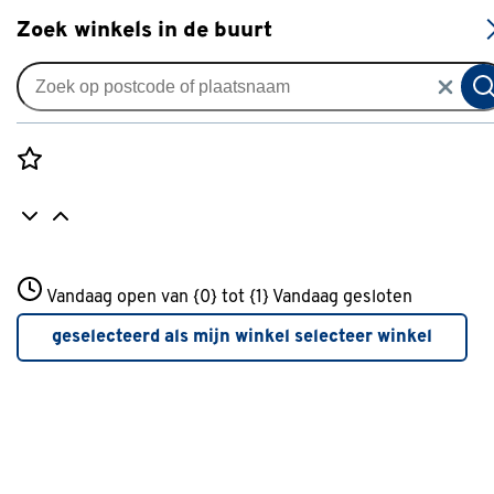
S
Zoek winkels in de buurt
Gordijnrails
Gordijnrail Basic Zwart
0
klantreview
review
Rozenstraat 3
Vandaag open van {0} tot {1}
Vandaag gesloten
3772JH Amersfoort
+31 01234567
geselecteerd als mijn winkel
selecteer winkel
Meer over deze winkel