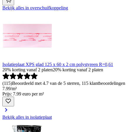
Bekijk alles in overschuifkoppeling
Isolatieplaat XPS glad 125 x 60 x 2 cm polystyreen R=0,61
20% korting vanaf 2 platen
20% korting vanaf 2 platen
(
115
)
Beoordeeld met 4.7 van de 5 sterren, 115 klantbeoordelingen
7
.
99
/
m²
Prijs: 7.99 euro per m²
Bekijk alles in isolatieplaat