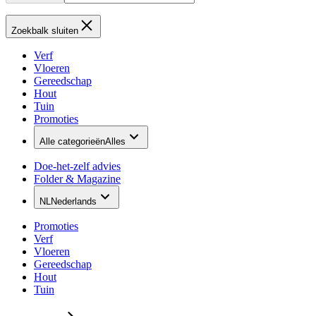
Zoekbalk sluiten
Verf
Vloeren
Gereedschap
Hout
Tuin
Promoties
Alle categorieën
Alles
Doe-het-zelf advies
Folder & Magazine
NL
Nederlands
Promoties
Verf
Vloeren
Gereedschap
Hout
Tuin