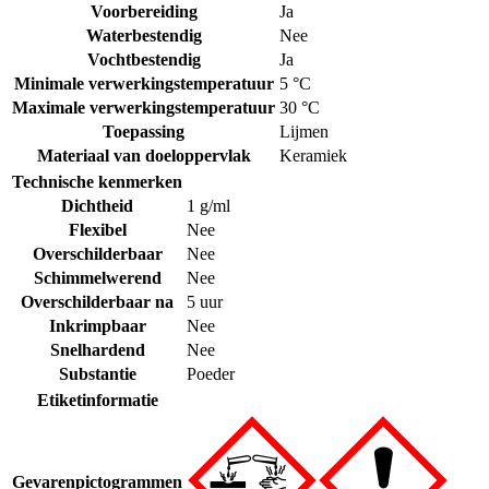
Voorbereiding
Ja
Waterbestendig
Nee
Vochtbestendig
Ja
Minimale verwerkingstemperatuur
5 °C
Maximale verwerkingstemperatuur
30 °C
Toepassing
Lijmen
Materiaal van doeloppervlak
Keramiek
Technische kenmerken
Dichtheid
1 g/ml
Flexibel
Nee
Overschilderbaar
Nee
Schimmelwerend
Nee
Overschilderbaar na
5 uur
Inkrimpbaar
Nee
Snelhardend
Nee
Substantie
Poeder
Etiketinformatie
Gevarenpictogrammen