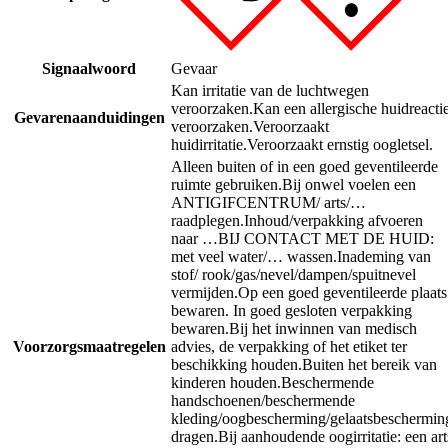
Signaalwoord
Gevaar
Kan irritatie van de luchtwegen
veroorzaken.
Kan een allergische huidreacti
Gevarenaanduidingen
veroorzaken.
Veroorzaakt
huidirritatie.
Veroorzaakt ernstig oogletsel.
Alleen buiten of in een goed geventileerde
ruimte gebruiken.
Bij onwel voelen een
ANTIGIFCENTRUM/ arts/…
raadplegen.
Inhoud/verpakking afvoeren
naar …
BIJ CONTACT MET DE HUID:
met veel water/… wassen.
Inademing van
stof/ rook/gas/nevel/dampen/spuitnevel
vermijden.
Op een goed geventileerde plaats
bewaren. In goed gesloten verpakking
bewaren.
Bij het inwinnen van medisch
Voorzorgsmaatregelen
advies, de verpakking of het etiket ter
beschikking houden.
Buiten het bereik van
kinderen houden.
Beschermende
handschoenen/beschermende
kleding/oogbescherming/gelaatsbeschermin
dragen.
Bij aanhoudende oogirritatie: een art