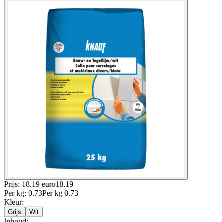
Prijs: 18.19 euro
18
.
19
Per
kg
:
0.73
Per
kg
0.73
Kleur
:
Grijs
Wit
Inhoud
: