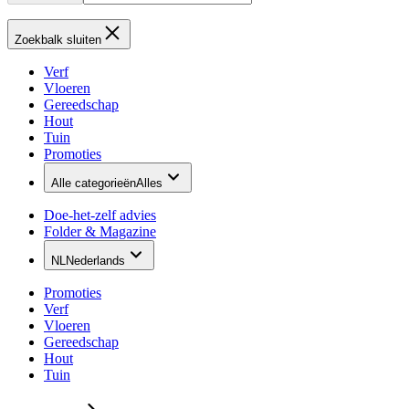
Zoekbalk sluiten
Verf
Vloeren
Gereedschap
Hout
Tuin
Promoties
Alle categorieën
Alles
Doe-het-zelf advies
Folder & Magazine
NL
Nederlands
Promoties
Verf
Vloeren
Gereedschap
Hout
Tuin