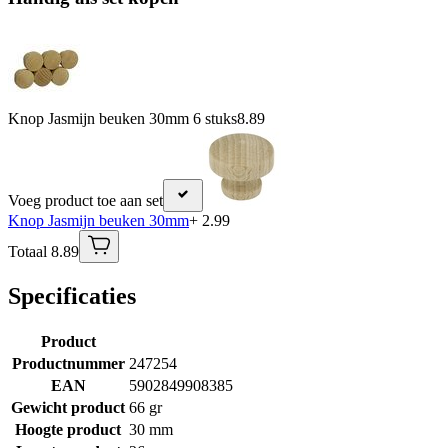
Knop Jasmijn beuken 30mm 6 stuks
8.89
Voeg product toe aan set
Knop Jasmijn beuken 30mm
+ 2.99
Totaal 8.89
Specificaties
Product
Productnummer
247254
EAN
5902849908385
Gewicht product
66 gr
Hoogte product
30 mm