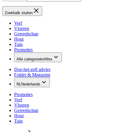
Zoekbalk sluiten
Verf
Vloeren
Gereedschap
Hout
Tuin
Promoties
Alle categorieën
Alles
Doe-het-zelf advies
Folder & Magazine
NL
Nederlands
Promoties
Verf
Vloeren
Gereedschap
Hout
Tuin