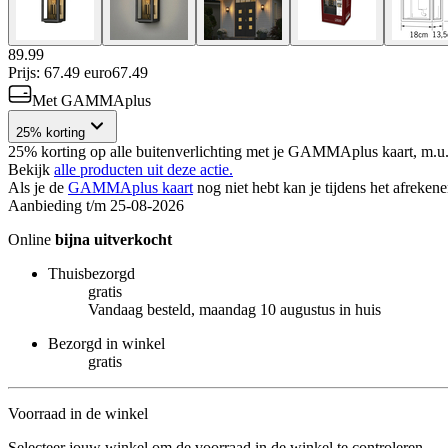
89.99
Prijs: 67.49 euro
67
.
49
Met GAMMAplus
25% korting
25% korting op alle buitenverlichting met je GAMMAplus kaart, m.u.v
Bekijk
alle producten uit deze actie.
Als je de
GAMMAplus kaart
nog niet hebt kan je tijdens het afreken
Aanbieding t/m 25-08-2026
Online
bijna uitverkocht
Thuisbezorgd
gratis
Vandaag besteld, maandag 10 augustus in huis
Bezorgd in winkel
gratis
Voorraad in de winkel
Selecteer jouw winkel om de voorraad in de winkel te controleren.