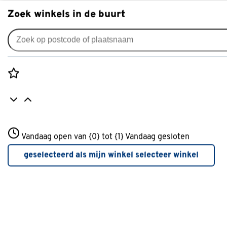
Zoek winkels in de buurt
Glaswol
Je gekozen filters:
wis filters
Rozenstraat 3
Vandaag open van {0} tot {1}
Merk
Isover
Vandaag gesloten
3772JH Amersfoort
+31 01234567
geselecteerd als mijn winkel
selecteer winkel
Meer over deze winkel
Bevestigingsmethode
Zelfklemmend
(7)