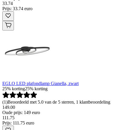
33
.
74
Prijs: 33.74 euro
EGLO LED plafondlamp Gianella, zwart
25% korting
25% korting
(
1
)
Beoordeeld met 5.0 van de 5 sterren, 1 klantbeoordeling
149.00
Oude prijs: 149 euro
111
.
75
Prijs: 111.75 euro