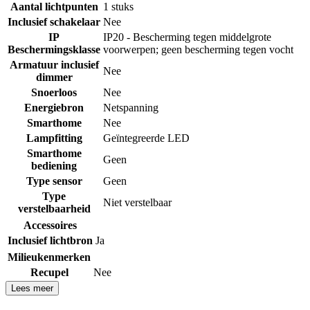
Aantal lichtpunten
1 stuks
Inclusief schakelaar
Nee
IP
IP20 - Bescherming tegen middelgrote
Beschermingsklasse
voorwerpen; geen bescherming tegen vocht
Armatuur inclusief
Nee
dimmer
Snoerloos
Nee
Energiebron
Netspanning
Smarthome
Nee
Lampfitting
Geïntegreerde LED
Smarthome
Geen
bediening
Type sensor
Geen
Type
Niet verstelbaar
verstelbaarheid
Accessoires
Inclusief lichtbron
Ja
Milieukenmerken
Recupel
Nee
Lees meer