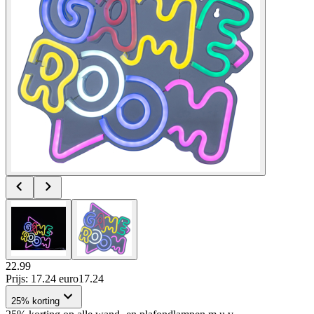
22.99
Prijs: 17.24 euro
17
.
24
25% korting