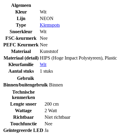
Algemeen
Kleur
Wit
Lijn
NEON
Type
Klemspots
Snoerkleur
Wit
FSC-keurmerk
Nee
PEFC Keurmerk
Nee
Materiaal
Kunststof
Materiaal (detail)
HIPS (Hoge Impact Polystyreen)
,
Plastic
Kleurfamilie
Wit
Aantal stuks
1 stuks
Gebruik
Binnen/buitengebruik
Binnen
Technische
kenmerken
Lengte snoer
200 cm
Wattage
2 Watt
Richtbaar
Niet richtbaar
Touchfunctie
Nee
Geïntegreerde LED
Ja