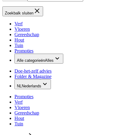
Zoekbalk sluiten
Verf
Vloeren
Gereedschap
Hout
Tuin
Promoties
Alle categorieën
Alles
Doe-het-zelf advies
Folder & Magazine
NL
Nederlands
Promoties
Verf
Vloeren
Gereedschap
Hout
Tuin