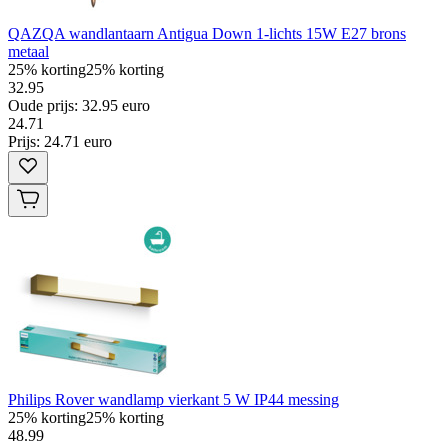
QAZQA wandlantaarn Antigua Down 1-lichts 15W E27 brons
metaal
25% korting
25% korting
32.95
Oude prijs: 32.95 euro
24
.
71
Prijs: 24.71 euro
Philips Rover wandlamp vierkant 5 W IP44 messing
25% korting
25% korting
48.99