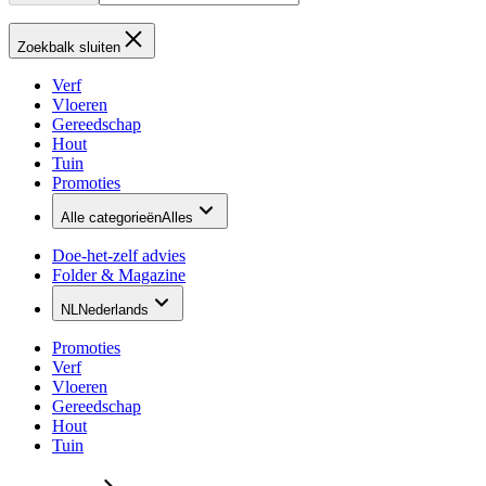
Zoekbalk sluiten
Verf
Vloeren
Gereedschap
Hout
Tuin
Promoties
Alle categorieën
Alles
Doe-het-zelf advies
Folder & Magazine
NL
Nederlands
Promoties
Verf
Vloeren
Gereedschap
Hout
Tuin