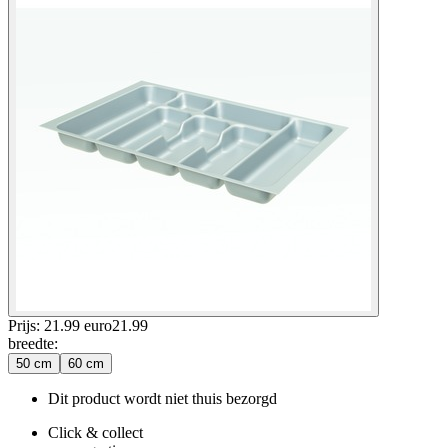
Prijs: 21.99 euro
21
.
99
breedte
:
50 cm
60 cm
Dit product wordt niet thuis bezorgd
Click & collect