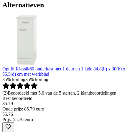
Alternatieven
Optifit Klassik60 onderkast met 1 deur en 1 lade 84,8(h) x 30(b) x
55,5(d) cm met werkblad
35% korting
35% korting
(
2
)
Beoordeeld met 5.0 van de 5 sterren, 2 klantbeoordelingen
Best beoordeeld
85.79
Oude prijs: 85.79 euro
55
.
76
Prijs: 55.76 euro