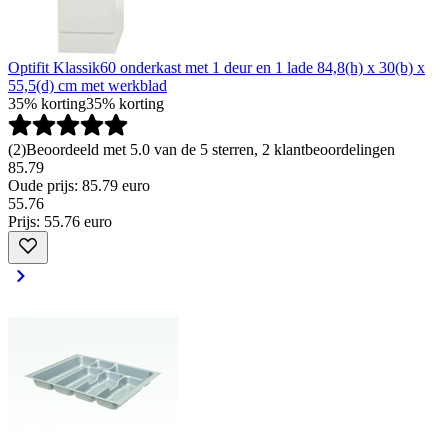
Optifit Klassik60 onderkast met 1 deur en 1 lade 84,8(h) x 30(b) x
55,5(d) cm met werkblad
35% korting
35% korting
(
2
)
Beoordeeld met 5.0 van de 5 sterren, 2 klantbeoordelingen
85.79
Oude prijs: 85.79 euro
55
.
76
Prijs: 55.76 euro