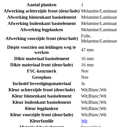
Aantal planken
1
Afwerking achterzijde front (deur/lade)
Melamine/Laminaat
Afwerking binnenkant basiselement
Melamine/Laminaat
Afwerking buitenkant basiselement
Melamine/Laminaat
Afwerking legplanken
Melamine/Laminaat
Folie
,
Afwerking voorzijde front (deur/lade)
Melamine/Laminaat
Diepte voorzien om leidingen weg te
47 mm
werken
Dikte materiaal basiselement
16 mm
Dikte materiaal front (deur/lade)
16 mm
FSC-keurmerk
Nee
Greeploos
Nee
Inclusief bevestigingsmateriaal
Ja
Kleur achterzijde front (deur/lade)
Wit;Blanc;Wit
Kleur binnenkant basiselement
Wit;Blanc;Wit
Kleur buitenkant basiselement
Wit;Blanc;Wit
Kleur legplanken
Wit;Blanc;Wit
Kleur voorzijde front (deur/lade)
Wit;Blanc;Wit
Kleurfamilie
Wit