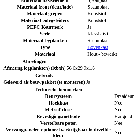
Materiaal basiselement
Spaanplaat
Materiaal front (deur/lade)
Spaanplaat
Materiaal grepen
Kunststof
Materiaal ladegeleiders
Kunststof
PEFC Keurmerk
Ja
Serie
Klassik 60
Materiaal legplanken
Spaanplaat
Type
Bovenkast
Materiaal
Hout - bewerkt
Afmetingen
Afmeting legplank(en) (lxbxh)
56,6x29,9x1,6
Gebruik
Geleverd als bouwpakket (te monteren)
Ja
Technische kenmerken
Deursysteem
Draaideur
Hoekkast
Nee
Met softclose
Nee
Bevestigingsmethode
Hangend
Verstelbare poten
Nee
Vervangpanelen optioneel verkrijgbaar in dezelfde
Nee
kleur