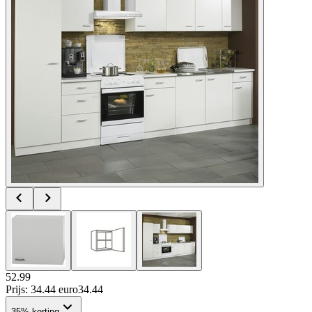
52.99
Prijs: 34.44 euro
34
.
44
35% korting