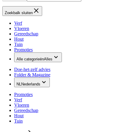
Zoekbalk sluiten
Verf
Vloeren
Gereedschap
Hout
Tuin
Promoties
Alle categorieën
Alles
Doe-het-zelf advies
Folder & Magazine
NL
Nederlands
Promoties
Verf
Vloeren
Gereedschap
Hout
Tuin