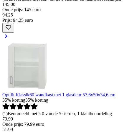
145.00
Oude prijs: 145 euro
94
.
25
Prijs: 94.25 euro
Optifit Klassik60 wandkast met 1 glasdeur 57,6x50x34,6 cm
35% korting
35% korting
(
1
)
Beoordeeld met 5.0 van de 5 sterren, 1 klantbeoordeling
79.99
Oude prijs: 79.99 euro
51
.
99