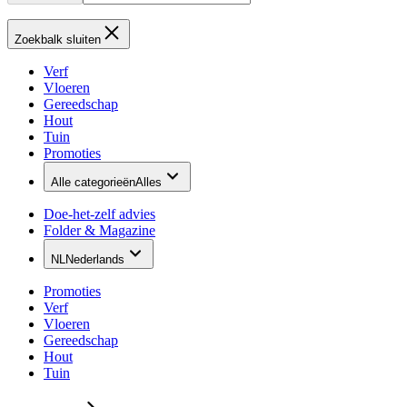
Zoekbalk sluiten
Verf
Vloeren
Gereedschap
Hout
Tuin
Promoties
Alle categorieën
Alles
Doe-het-zelf advies
Folder & Magazine
NL
Nederlands
Promoties
Verf
Vloeren
Gereedschap
Hout
Tuin