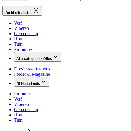
Zoekbalk sluiten
Verf
Vloeren
Gereedschap
Hout
Tuin
Promoties
Alle categorieën
Alles
Doe-het-zelf advies
Folder & Magazine
NL
Nederlands
Promoties
Verf
Vloeren
Gereedschap
Hout
Tuin