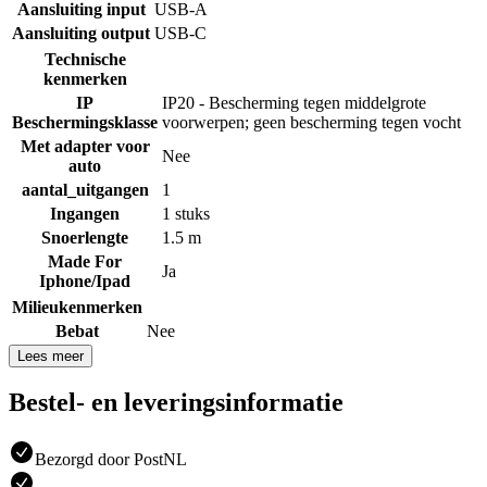
Aansluiting input
USB-A
Aansluiting output
USB-C
Technische
kenmerken
IP
IP20 - Bescherming tegen middelgrote
Beschermingsklasse
voorwerpen; geen bescherming tegen vocht
Met adapter voor
Nee
auto
aantal_uitgangen
1
Ingangen
1 stuks
Snoerlengte
1.5 m
Made For
Ja
Iphone/Ipad
Milieukenmerken
Bebat
Nee
Lees meer
Bestel- en leveringsinformatie
Bezorgd door PostNL