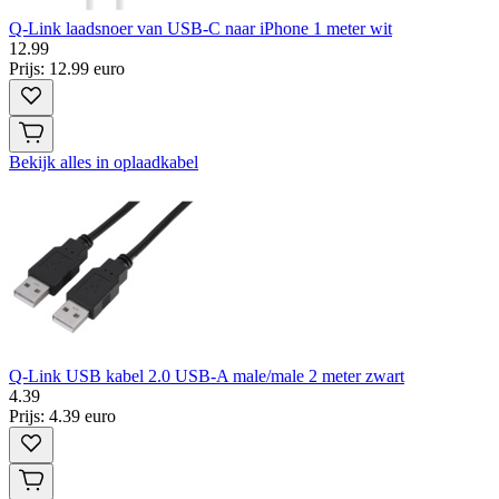
Q-Link laadsnoer van USB-C naar iPhone 1 meter wit
12
.
99
Prijs: 12.99 euro
Bekijk alles in oplaadkabel
Q-Link USB kabel 2.0 USB-A male/male 2 meter zwart
4
.
39
Prijs: 4.39 euro