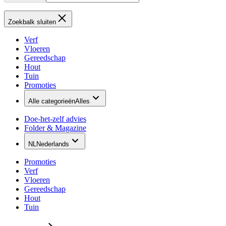
Zoekbalk sluiten
Verf
Vloeren
Gereedschap
Hout
Tuin
Promoties
Alle categorieën
Alles
Doe-het-zelf advies
Folder & Magazine
NL
Nederlands
Promoties
Verf
Vloeren
Gereedschap
Hout
Tuin